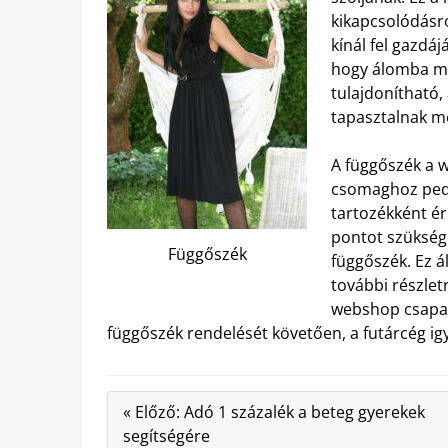
kikapcsolódásró
kínál fel gazdáj
hogy álomba mer
tulajdonítható,
tapasztalnak m
A függőszék a 
csomaghoz pedi
tartozékként ér
pontot szükség
Függőszék
függőszék. Ez á
további részlet
webshop csapat
függőszék rendelését követően, a futárcég igy
« Előző: Adó 1 százalék a beteg gyerekek
segítségére