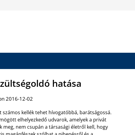
szültségoldó hatása
on 2016-12-02
t számos kellék tehet hívogatóbbá, barátságossá.
mögött elhelyezkedő udvarok, amelyek a privát
ik meg, nem csupán a társasági életről kell, hogy
 kis magánfészek szólhat a pihenésről és a