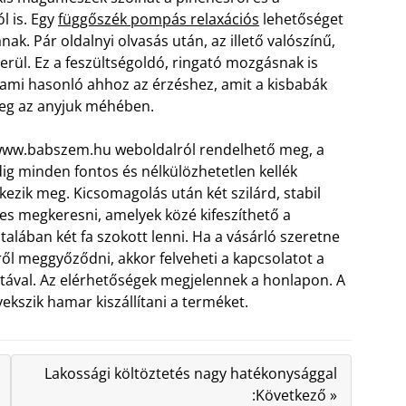
l is. Egy
függőszék pompás relaxációs
lehetőséget
ának. Pár oldalnyi olvasás után, az illető valószínű,
ül. Ez a feszültségoldó, ringató mozgásnak is
 ami hasonló ahhoz az érzéshez, amit a kisbabák
eg az anyjuk méhében.
www.babszem.hu weboldalról rendelhető meg, a
g minden fontos és nélkülözhetetlen kellék
kezik meg. Kicsomagolás után két szilárd, stabil
es megkeresni, amelyek közé kifeszíthető a
ltalában két fa szokott lenni. Ha a vásárló szeretne
ről meggyőződni, akkor felveheti a kapcsolatot a
ával. Az elérhetőségek megjelennek a honlapon. A
ekszik hamar kiszállítani a terméket.
Lakossági költöztetés nagy hatékonysággal
:Következő »