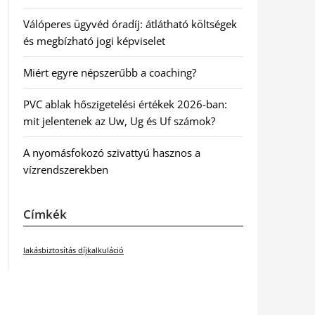
Válóperes ügyvéd óradíj: átlátható költségek
és megbízható jogi képviselet
Miért egyre népszerűbb a coaching?
PVC ablak hőszigetelési értékek 2026-ban:
mit jelentenek az Uw, Ug és Uf számok?
A nyomásfokozó szivattyú hasznos a
vízrendszerekben
Címkék
lakásbiztosítás díjkalkuláció