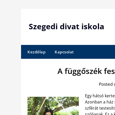
Skip
to
content
Szegedi divat iskola
Kezdőlap
Kapcsolat
A függőszék fe
Posted 
Egy hátsó kerte
Azonban a ház 
szférát testesít
szóljanak. Ez a