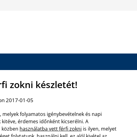
rfi zokni készletét!
on 2017-01-05
 melyek folyamatos igénybevételnek és napi
kitéve, érdemes időnként kicserélni. A
a közben
használatba vett férfi zokni
is ilyen, melyet
et folytatunk, használni kell, ez alól kivétel az