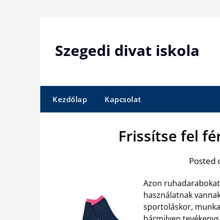
Skip
to
content
Szegedi divat iskola
Kezdőlap
Kapcsolat
Frissítse fel fé
Posted 
Azon ruhadarabokat,
használatnak vannak 
sportoláskor, munk
bármilyen tevékenység