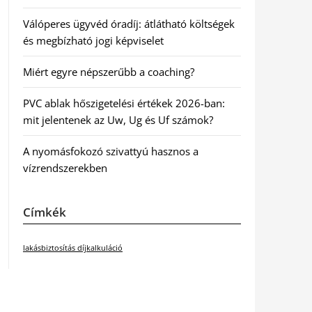
Válóperes ügyvéd óradíj: átlátható költségek
és megbízható jogi képviselet
Miért egyre népszerűbb a coaching?
PVC ablak hőszigetelési értékek 2026-ban:
mit jelentenek az Uw, Ug és Uf számok?
A nyomásfokozó szivattyú hasznos a
vízrendszerekben
Címkék
lakásbiztosítás díjkalkuláció