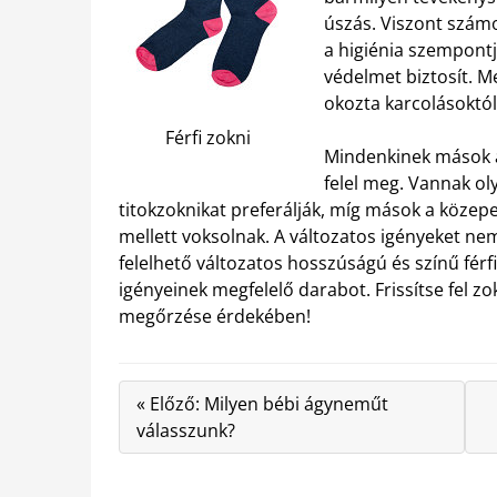
úszás. Viszont szám
a higiénia szempont
védelmet biztosít. M
okozta karcolásoktól 
Férfi zokni
Mindenkinek mások a
felel meg. Vannak ol
titokzoknikat preferálják, míg mások a közep
mellett voksolnak. A változatos igényeket ne
felelhető változatos hosszúságú és színű férf
igényeinek megfelelő darabot. Frissítse fel zo
megőrzése érdekében!
« Előző: Milyen bébi ágyneműt
válasszunk?