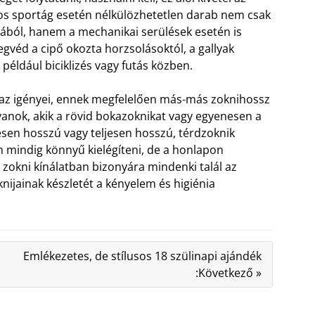
os sportág esetén nélkülözhetetlen darab nem csak
jából, hanem a mechanikai serülések esetén is
egvéd a cipő okozta horzsolásoktól, a gallyak
például biciklizés vagy futás közben.
z igényei, ennek megfelelően más-más zoknihossz
yanok, akik a rövid bokazoknikat vagy egyenesen a
esen hosszú vagy teljesen hosszú, térdzoknik
m mindig könnyű kielégíteni, de a honlapon
i zokni kínálatban bizonyára mindenki talál az
knijainak készletét a kényelem és higiénia
Emlékezetes, de stílusos 18 szülinapi ajándék
:Következő »