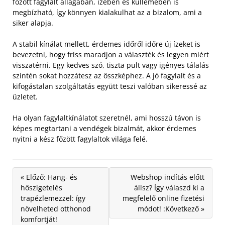
főzött fagylalt állagában, ízében és küllemében is
megbízható, így könnyen kialakulhat az a bizalom, ami a
siker alapja.
A stabil kínálat mellett, érdemes időről időre új ízeket is
bevezetni, hogy friss maradjon a választék és legyen miért
visszatérni. Egy kedves szó, tiszta pult vagy igényes tálalás
szintén sokat hozzátesz az összképhez. A jó fagylalt és a
kifogástalan szolgáltatás együtt teszi valóban sikeressé az
üzletet.
Ha olyan fagylaltkínálatot szeretnél, ami hosszú távon is
képes megtartani a vendégek bizalmát, akkor érdemes
nyitni a kész főzött fagylaltok világa felé.
« Előző: Hang- és
Webshop indítás előtt
hőszigetelés
állsz? Így válaszd ki a
trapézlemezzel: így
megfelelő online fizetési
növelheted otthonod
módot! :Következő »
komfortját!