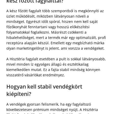
kész főzött fagylalttal?
A kész főzött fagylalt több szempontból is megkönnyíti az
üzlet működését, miközben látványosan növeli a
minőséget. Egyrészt időt spórol, hiszen nem kell saját
főzőkonyhát fenntartani vagy hosszú előkészítési
folyamatokkal foglalkozni. Másrészt csökkenti a
hibalehetőséget, mert a termék már egy optimalizált, profi
receptúra alapján készül. Emellett egy megbízható márka
olyan marketingelőnyt is jelent, ami vonzza a vendégeket.
A Hisztéria fagylalt esetében a pult is sokkal látványosabb,
mivel minden íz egységes állagú és esztétikailag
kiemelkedően mutat. Ez a fajta stabil minőség könnyen
visszatérő vásárlókat eredményez.
Hogyan kell stabil vendégkört
kiépíteni?
A vendégek gyorsan felismerik, ha egy fagylaltozó
következetesen prémium minőséget nyújt. A Hisztéria