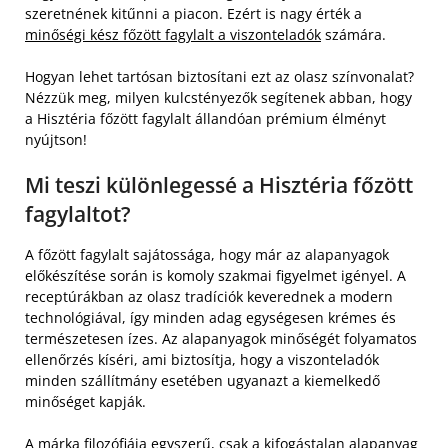
szeretnének kitűnni a piacon. Ezért is nagy érték a
minőségi kész főzött fagylalt a viszonteladók
számára.
Hogyan lehet tartósan biztosítani ezt az olasz színvonalat?
Nézzük meg, milyen kulcstényezők segítenek abban, hogy
a Hisztéria főzött fagylalt állandóan prémium élményt
nyújtson!
Mi teszi különlegessé a Hisztéria főzött
fagylaltot?
A főzött fagylalt sajátossága, hogy már az alapanyagok
előkészítése során is komoly szakmai figyelmet igényel. A
receptúrákban az olasz tradíciók keverednek a modern
technológiával, így minden adag egységesen krémes és
természetesen ízes. Az alapanyagok minőségét folyamatos
ellenőrzés kíséri, ami biztosítja, hogy a viszonteladók
minden szállítmány esetében ugyanazt a kiemelkedő
minőséget kapják.
A márka filozófiája egyszerű, csak a kifogástalan alapanyag