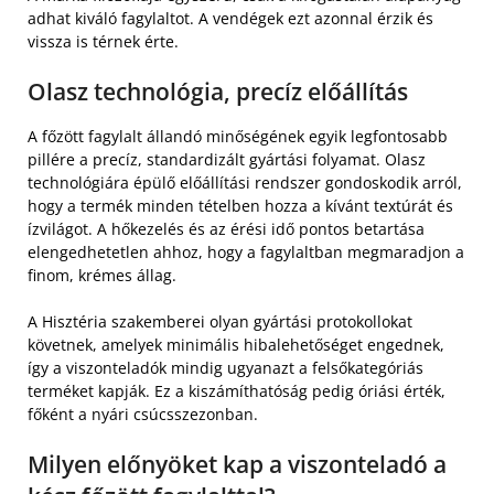
adhat kiváló fagylaltot. A vendégek ezt azonnal érzik és
vissza is térnek érte.
Olasz technológia, precíz előállítás
A főzött fagylalt állandó minőségének egyik legfontosabb
pillére a precíz, standardizált gyártási folyamat. Olasz
technológiára épülő előállítási rendszer gondoskodik arról,
hogy a termék minden tételben hozza a kívánt textúrát és
ízvilágot. A hőkezelés és az érési idő pontos betartása
elengedhetetlen ahhoz, hogy a fagylaltban megmaradjon a
finom, krémes állag.
A Hisztéria szakemberei olyan gyártási protokollokat
követnek, amelyek minimális hibalehetőséget engednek,
így a viszonteladók mindig ugyanazt a felsőkategóriás
terméket kapják. Ez a kiszámíthatóság pedig óriási érték,
főként a nyári csúcsszezonban.
Milyen előnyöket kap a viszonteladó a