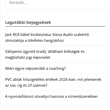
Legutóbbi bejegyzések
Jack RCA kábel kiválasztása: Kácsa Audió szakértői
útmutatója a tökéletes hangzáshoz
Válóperes ügyvéd óradíj: átlátható költségek és
megbízható jogi képviselet
Miért egyre népszerűbb a coaching?
PVC ablak hőszigetelési értékek 2026-ban: mit jelentenek
az Uw, Ug és Uf számok?
A nyomásfokozó szivattyú hasznos a vízrendszerekben