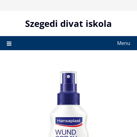
Skip
to
content
Szegedi divat iskola
Menu