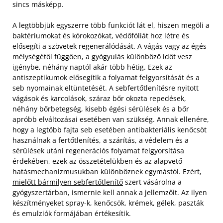
sincs másképp.
A legtöbbjük egyszerre több funkciót lát el, hiszen megöli a
baktériumokat és kórokozókat, védőfóliát hoz létre és
elősegíti a szövetek regenerálódását. A vágás vagy az égés
mélységétől függően, a gyógyulás különböző időt vesz
igénybe, néhány naptól akár több hétig. Ezek az
antiszeptikumok elősegítik a folyamat felgyorsítását és a
seb nyomainak eltüntetését. A sebfertőtlenítésre nyitott
vágások és karcolások, száraz bőr okozta repedések,
néhány bőrbetegség, kisebb égési sérülések és a bőr
apróbb elváltozásai esetében van szükség.
Annak ellenére,
hogy a legtöbb fajta seb esetében antibakteriális kenőcsöt
használnak a fertőtlenítés, a szárítás, a védelem és a
sérülések utáni regenerációs folyamat felgyorsítása
érdekében, ezek az összetételükben és az alapvető
hatásmechanizmusukban különböznek egymástól. Ezért,
mielőtt bármilyen sebfertőtlenítő
szert vásárolna a
gyógyszertárban, ismernie kell annak a jellemzőit. Az ilyen
készítményeket spray-k, kenőcsök, krémek, gélek, paszták
és emulziók formájában értékesítik.