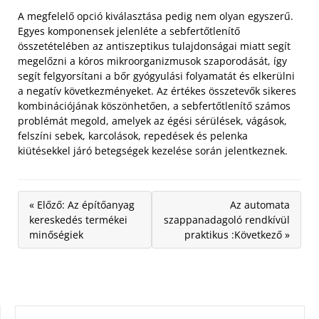
A megfelelő opció kiválasztása pedig nem olyan egyszerű.
Egyes komponensek jelenléte a sebfertőtlenítő
összetételében az antiszeptikus tulajdonságai miatt segít
megelőzni a kóros mikroorganizmusok szaporodását, így
segít felgyorsítani a bőr gyógyulási folyamatát és elkerülni
a negatív következményeket. Az értékes összetevők sikeres
kombinációjának köszönhetően, a sebfertőtlenítő számos
problémát megold, amelyek az égési sérülések, vágások,
felszíni sebek, karcolások, repedések és pelenka
kiütésekkel járó betegségek kezelése során jelentkeznek.
« Előző: Az építőanyag
Az automata
kereskedés termékei
szappanadagoló rendkívül
minőségiek
praktikus :Következő »
KERESÉS: