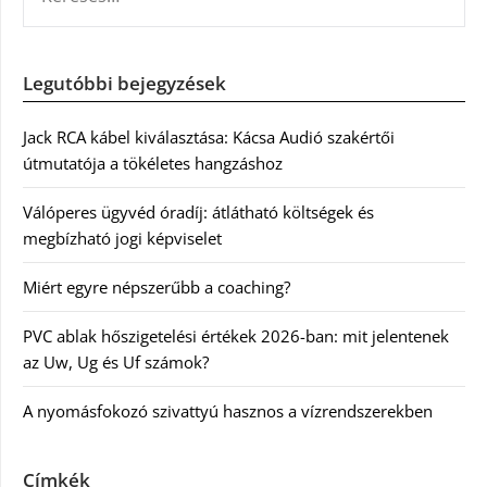
Legutóbbi bejegyzések
Jack RCA kábel kiválasztása: Kácsa Audió szakértői
útmutatója a tökéletes hangzáshoz
Válóperes ügyvéd óradíj: átlátható költségek és
megbízható jogi képviselet
Miért egyre népszerűbb a coaching?
PVC ablak hőszigetelési értékek 2026-ban: mit jelentenek
az Uw, Ug és Uf számok?
A nyomásfokozó szivattyú hasznos a vízrendszerekben
Címkék