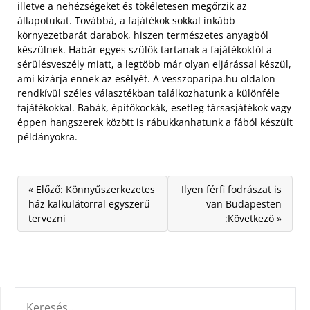
illetve a nehézségeket és tökéletesen megőrzik az
állapotukat.
Továbbá, a fajátékok sokkal inkább
környezetbarát darabok, hiszen természetes anyagból
készülnek. Habár egyes szülők tartanak a fajátékoktól a
sérülésveszély miatt, a legtöbb már olyan eljárással készül,
ami kizárja ennek az esélyét. A vesszoparipa.hu oldalon
rendkívül széles választékban találkozhatunk a különféle
fajátékokkal. Babák, építőkockák, esetleg társasjátékok vagy
éppen hangszerek között is rábukkanhatunk a fából készült
példányokra.
« Előző: Könnyűszerkezetes
Ilyen férfi fodrászat is
ház kalkulátorral egyszerű
van Budapesten
tervezni
:Következő »
KERESÉS: