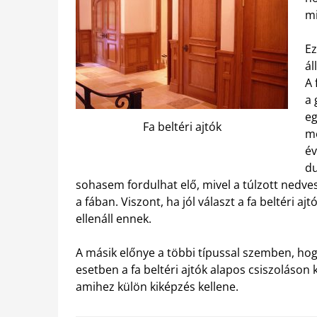
mi
Ez
ál
A 
a 
eg
Fa beltéri ajtók
me
év
d
sohasem fordulhat elő, mivel a túlzott nedves
a fában. Viszont, ha jól választ a fa beltéri aj
ellenáll ennek.
A másik előnye a többi típussal szemben, hog
esetben a fa beltéri ajtók alapos csiszoláson
amihez külön kiképzés kellene.