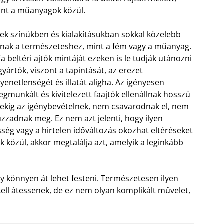
nt a műanyagok közül.
ek színükben és kialakításukban sokkal közelebb
lnak a természeteshez, mint a fém vagy a műanyag.
fa beltéri ajtók mintáját ezeken is le tudják utánozni
gyártók, viszont a tapintását, az erezet
yenetlenségét és illatát aligha. Az igényesen
gmunkált és kivitelezett faajtók ellenállnak hosszú
ekig az igénybevételnek, nem csavarodnak el, nem
uzzadnak meg.
Ez nem azt jelenti, hogy ilyen
ség vagy a hirtelen időváltozás okozhat eltéréseket
tók közül, akkor megtalálja azt, amelyik a leginkább
y könnyen át lehet festeni. Természetesen ilyen
 kell átessenek, de ez nem olyan komplikált művelet,