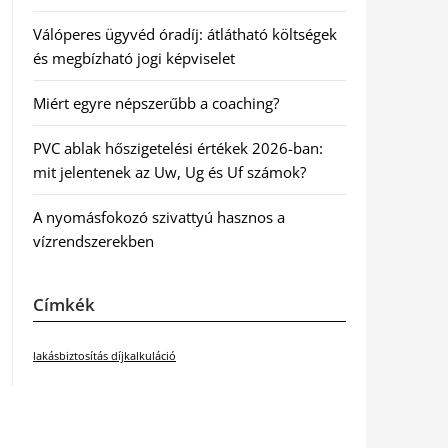
Válóperes ügyvéd óradíj: átlátható költségek
és megbízható jogi képviselet
Miért egyre népszerűbb a coaching?
PVC ablak hőszigetelési értékek 2026-ban:
mit jelentenek az Uw, Ug és Uf számok?
A nyomásfokozó szivattyú hasznos a
vízrendszerekben
Címkék
lakásbiztosítás díjkalkuláció