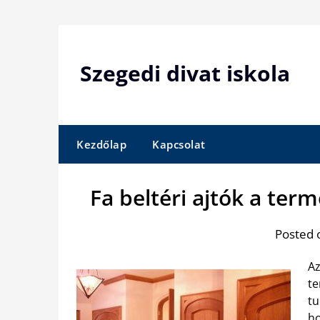
Skip
to
content
Szegedi divat iskola
Kezdőlap
Kapcsolat
Fa beltéri ajtók a te
Posted 
Az
te
tu
h