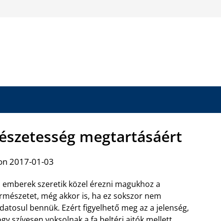
rmészetesség megtartásáért
on 2017-01-03
 emberek szeretik közel érezni magukhoz a
rmészetet, még akkor is, ha ez sokszor nem
datosul bennük. Ezért figyelhető meg az a jelenség,
ogy
szívesen voksolnak a fa beltéri ajtók
mellett,