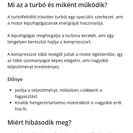
Mi az a turbó és miként működik?
A turbófeltöltő (röviden turbó) egy speciális szerkezet, ami
a motor kipufogógázának energiáját hasznosítja.
A kipufogógáz megforgatja a turbina kerekét, ami egy
tengelyen keresztül hajtja a kompresszort.
A kompresszor több levegőt juttat a motor égésterébe, így
az több üzemanyagot képes elégetni, ami nagyobb
teljesítményt eredményez.
Előnye
Javítja a teljesítményt, miközben csökkenti a
fogyasztást.
Kisebb hengerűrtartalmú motorokból is nagyobb erőt
hoz ki.
Miért hibásodik meg?