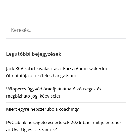
KERESÉS:
Legutóbbi bejegyzések
Jack RCA kábel kiválasztása: Kácsa Audió szakértői
útmutatója a tökéletes hangzáshoz
Válóperes ügyvéd óradíj: átlátható költségek és
megbízható jogi képviselet
Miért egyre népszerűbb a coaching?
PVC ablak hőszigetelési értékek 2026-ban: mit jelentenek
az Uw, Ug és Uf számok?