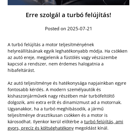
Erre szolgál a turbó felújítás!
Posted on 2025-07-21
A turbó felújítás a motor teljesítményének
helyreállításának egyik leghatékonyabb módja. Ha csökken
az autó ereje, megjelenik a füstölés vagy vészüzembe
kapcsol a rendszer, nem érdemes halogatnia a
hibafeltárást.
Az autó teljesítménye és hatékonysága napjainkban egyre
fontosabb kérdés. A modern személyautók és
kishaszonjárművek nagy részében már turbófeltöltő
dolgozik, ami extra erőt és dinamizmust ad a motornak.
Ugyanakkor, ha a turbó meghibásodik, a jármű
teljesítménye drasztikusan csökken és a motor is
károsodhat. Ilyenkor kerül előtérbe a
turbó felújítás, ami
gyors, precíz és költséghatékony
megoldást kínál.