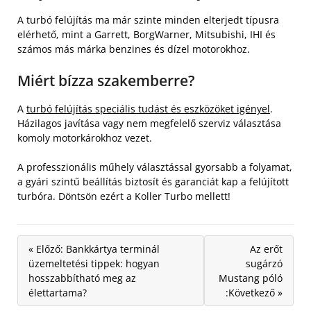
A turbó felújítás ma már szinte minden elterjedt típusra
elérhető, mint a Garrett, BorgWarner, Mitsubishi, IHI és
számos más márka benzines és dízel motorokhoz.
Miért bízza szakemberre?
A
turbó felújítás speciális tudást és eszközöket igényel
.
Házilagos javítása vagy nem megfelelő szerviz választása
komoly motorkárokhoz vezet.
A professzionális műhely választással gyorsabb a folyamat,
a gyári szintű beállítás biztosít és garanciát kap a felújított
turbóra. Döntsön ezért a Koller Turbo mellett!
« Előző: Bankkártya terminál
Az erőt
üzemeltetési tippek: hogyan
sugárzó
hosszabbítható meg az
Mustang póló
élettartama?
:Következő »