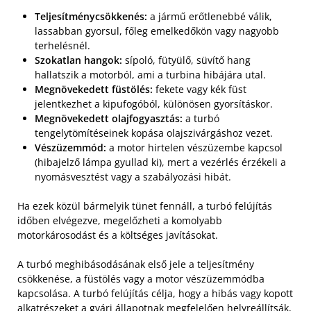
Teljesítménycsökkenés:
a jármű erőtlenebbé válik,
lassabban gyorsul, főleg emelkedőkön vagy nagyobb
terhelésnél.
Szokatlan hangok:
sípoló, fütyülő, süvítő hang
hallatszik a motorból, ami a turbina hibájára utal.
Megnövekedett füstölés:
fekete vagy kék füst
jelentkezhet a kipufogóból, különösen gyorsításkor.
Megnövekedett olajfogyasztás:
a turbó
tengelytömítéseinek kopása olajszivárgáshoz vezet.
Vészüzemmód:
a motor hirtelen vészüzembe kapcsol
(hibajelző lámpa gyullad ki), mert a vezérlés érzékeli a
nyomásvesztést vagy a szabályozási hibát.
Ha ezek közül bármelyik tünet fennáll, a turbó felújítás
időben elvégezve, megelőzheti a komolyabb
motorkárosodást és a költséges javításokat.
A turbó meghibásodásának első jele a teljesítmény
csökkenése, a füstölés vagy a motor vészüzemmódba
kapcsolása. A turbó felújítás célja, hogy a hibás vagy kopott
alkatrészeket a gyári állapotnak megfelelően helyreállítsák,