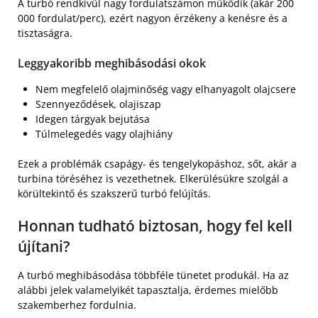
A turbó rendkívül nagy fordulatszámon működik (akár 200
000 fordulat/perc), ezért nagyon érzékeny a kenésre és a
tisztaságra.
Leggyakoribb meghibásodási okok
Nem megfelelő olajminőség vagy elhanyagolt olajcsere
Szennyeződések, olajiszap
Idegen tárgyak bejutása
Túlmelegedés vagy olajhiány
Ezek a problémák csapágy- és tengelykopáshoz, sőt, akár a
turbina töréséhez is vezethetnek. Elkerülésükre szolgál a
körültekintő és szakszerű turbó felújítás.
Honnan tudható biztosan, hogy fel kell
újítani?
A turbó meghibásodása többféle tünetet produkál. Ha az
alábbi jelek valamelyikét tapasztalja, érdemes mielőbb
szakemberhez fordulnia.