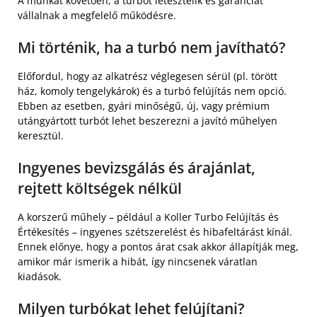
A munkát követően, a turbót letesztelik és garanciát
vállalnak a megfelelő működésre.
Mi történik, ha a turbó nem javítható?
Előfordul, hogy az alkatrész véglegesen sérül (pl. törött
ház, komoly tengelykárok) és a turbó felújítás nem opció.
Ebben az esetben, gyári minőségű, új, vagy prémium
utángyártott turbót lehet beszerezni a javító műhelyen
keresztül.
Ingyenes bevizsgálás és árajánlat,
rejtett költségek nélkül
A korszerű műhely – például a Koller Turbo Felújítás és
Értékesítés – ingyenes szétszerelést és hibafeltárást kínál.
Ennek előnye, hogy a pontos árat csak akkor állapítják meg,
amikor már ismerik a hibát, így nincsenek váratlan
kiadások.
Milyen turbókat lehet felújítani?