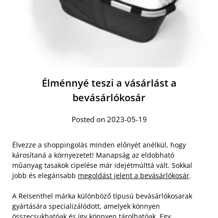
Élménnyé teszi a vásárlást a
bevásárlókosár
Posted on 2023-05-19
Élvezze a shoppingolás minden előnyét anélkül, hogy
károsítaná a környezetet! Manapság az eldobható
műanyag tasakok cipelése már idejétmúlttá vált. Sokkal
jobb és elegánsabb
megoldást jelent a bevásárlókosár
.
A Reisenthel márka különböző típusú bevásárlókosarak
gyártására specializálódott, amelyek könnyen
összecsukhatóak és így könnyen tárolhatóak. Egy