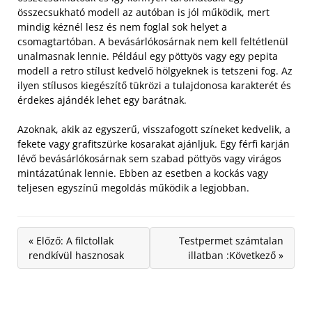
összecsukható modell az autóban is jól működik, mert
mindig kéznél lesz és nem foglal sok helyet a
csomagtartóban.
A bevásárlókosárnak nem kell feltétlenül
unalmasnak lennie. Például egy pöttyös vagy egy pepita
modell a retro stílust kedvelő hölgyeknek is tetszeni fog. Az
ilyen stílusos kiegészítő tükrözi a tulajdonosa karakterét és
érdekes ajándék lehet egy barátnak.
Azoknak, akik az egyszerű, visszafogott színeket kedvelik, a
fekete vagy grafitszürke kosarakat ajánljuk. Egy férfi karján
lévő bevásárlókosárnak sem szabad pöttyös vagy virágos
mintázatúnak lennie. Ebben az esetben a kockás vagy
teljesen egyszínű megoldás működik a legjobban.
« Előző: A filctollak
Testpermet számtalan
rendkívül hasznosak
illatban :Következő »