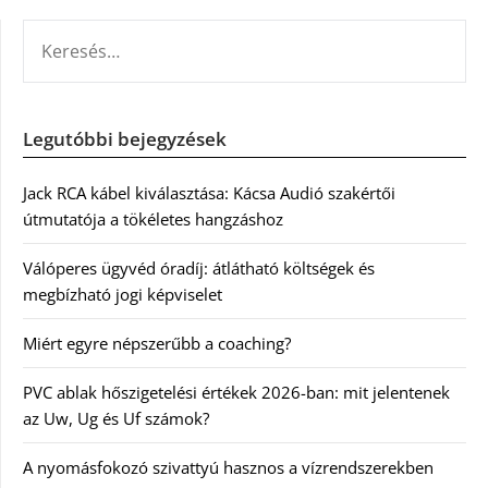
KERESÉS:
Legutóbbi bejegyzések
Jack RCA kábel kiválasztása: Kácsa Audió szakértői
útmutatója a tökéletes hangzáshoz
Válóperes ügyvéd óradíj: átlátható költségek és
megbízható jogi képviselet
Miért egyre népszerűbb a coaching?
PVC ablak hőszigetelési értékek 2026-ban: mit jelentenek
az Uw, Ug és Uf számok?
A nyomásfokozó szivattyú hasznos a vízrendszerekben