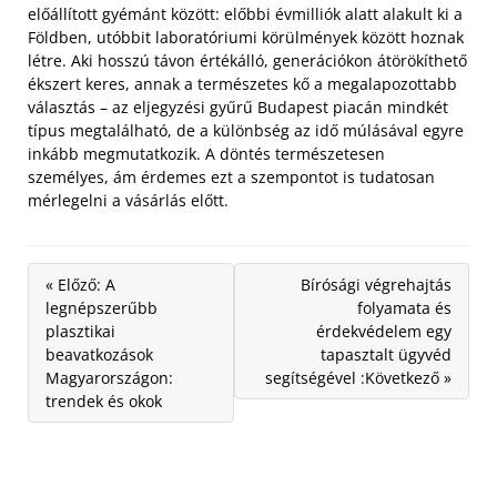
előállított gyémánt között: előbbi évmilliók alatt alakult ki a
Földben, utóbbit laboratóriumi körülmények között hoznak
létre. Aki hosszú távon értékálló, generációkon átörökíthető
ékszert keres, annak a természetes kő a megalapozottabb
választás – az eljegyzési gyűrű Budapest piacán mindkét
típus megtalálható, de a különbség az idő múlásával egyre
inkább megmutatkozik. A döntés természetesen
személyes, ám érdemes ezt a szempontot is tudatosan
mérlegelni a vásárlás előtt.
« Előző: A
Bírósági végrehajtás
legnépszerűbb
folyamata és
plasztikai
érdekvédelem egy
beavatkozások
tapasztalt ügyvéd
Magyarországon:
segítségével :Következő »
trendek és okok