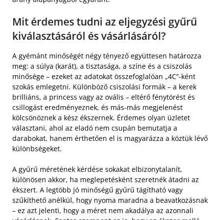
Mit érdemes tudni az eljegyzési gyűrű
kiválasztásáról és vásárlásáról?
A gyémánt minőségét négy tényező együttesen határozza
meg: a súlya (karát), a tisztasága, a színe és a csiszolás
minősége – ezeket az adatokat összefoglalóan „4C”-ként
szokás emlegetni. Különböző csiszolási formák – a kerek
brilliáns, a princess vagy az ovális – eltérő fénytörést és
csillogást eredményeznek, és más-más megjelenést
kölcsönöznek a kész ékszernek. Érdemes olyan üzletet
választani, ahol az eladó nem csupán bemutatja a
darabokat, hanem érthetően el is magyarázza a köztük lévő
különbségeket.
A gyűrű méretének kérdése sokakat elbizonytalanít,
különösen akkor, ha meglepetésként szeretnék átadni az
ékszert. A legtöbb jó minőségű gyűrű tágítható vagy
szűkíthető anélkül, hogy nyoma maradna a beavatkozásnak
– ez azt jelenti, hogy a méret nem akadálya az azonnali