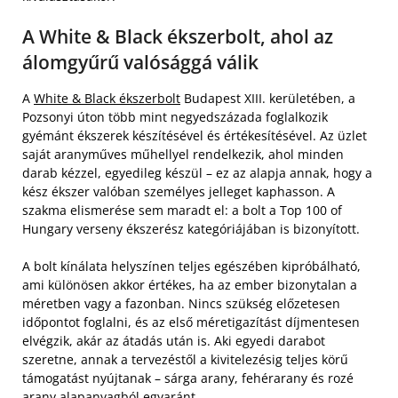
A White & Black ékszerbolt, ahol az
álomgyűrű valósággá válik
A
White & Black ékszerbolt
Budapest XIII. kerületében, a
Pozsonyi úton több mint negyedszázada foglalkozik
gyémánt ékszerek készítésével és értékesítésével. Az üzlet
saját aranyműves műhellyel rendelkezik, ahol minden
darab kézzel, egyedileg készül – ez az alapja annak, hogy a
kész ékszer valóban személyes jelleget kaphasson. A
szakma elismerése sem maradt el: a bolt a Top 100 of
Hungary verseny ékszerész kategóriájában is bizonyított.
A bolt kínálata helyszínen teljes egészében kipróbálható,
ami különösen akkor értékes, ha az ember bizonytalan a
méretben vagy a fazonban. Nincs szükség előzetesen
időpontot foglalni, és az első méretigazítást díjmentesen
elvégzik, akár az átadás után is. Aki egyedi darabot
szeretne, annak a tervezéstől a kivitelezésig teljes körű
támogatást nyújtanak – sárga arany, fehérarany és rozé
arany alapanyagból egyaránt.