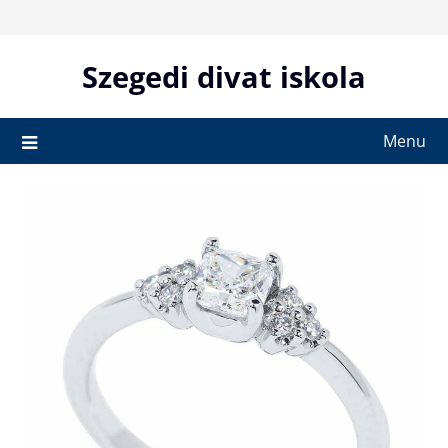
Skip
to
content
Szegedi divat iskola
Menu