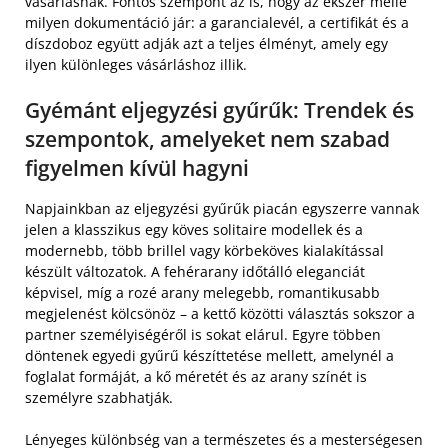
vásárlásnak. Fontos szempont az is, hogy az ékszer mellé
milyen dokumentáció jár: a garancialevél, a certifikát és a
díszdoboz együtt adják azt a teljes élményt, amely egy
ilyen különleges vásárláshoz illik.
Gyémánt eljegyzési gyűrűk: Trendek és
szempontok, amelyeket nem szabad
figyelmen kívül hagyni
Napjainkban az eljegyzési gyűrűk piacán egyszerre vannak
jelen a klasszikus egy köves solitaire modellek és a
modernebb, több brillel vagy körbeköves kialakítással
készült változatok. A fehérarany időtálló eleganciát
képvisel, míg a rozé arany melegebb, romantikusabb
megjelenést kölcsönöz – a kettő közötti választás sokszor a
partner személyiségéről is sokat elárul. Egyre többen
döntenek egyedi gyűrű készíttetése mellett, amelynél a
foglalat formáját, a kő méretét és az arany színét is
személyre szabhatják.
Lényeges különbség van a természetes és a mesterségesen