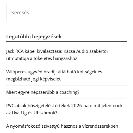
KERESÉS:
Legutóbbi bejegyzések
Jack RCA kábel kiválasztása: Kácsa Audió szakértői
útmutatója a tökéletes hangzáshoz
Válóperes ügyvéd óradíj: átlátható költségek és
megbízható jogi képviselet
Miért egyre népszerűbb a coaching?
PVC ablak hőszigetelési értékek 2026-ban: mit jelentenek
az Uw, Ug és Uf számok?
A nyomásfokozó szivattyú hasznos a vízrendszerekben