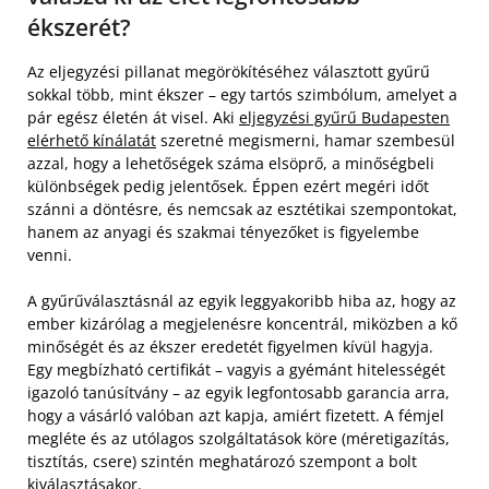
ékszerét?
Az eljegyzési pillanat megörökítéséhez választott gyűrű
sokkal több, mint ékszer – egy tartós szimbólum, amelyet a
pár egész életén át visel. Aki
eljegyzési gyűrű Budapesten
elérhető kínálatát
szeretné megismerni, hamar szembesül
azzal, hogy a lehetőségek száma elsöprő, a minőségbeli
különbségek pedig jelentősek. Éppen ezért megéri időt
szánni a döntésre, és nemcsak az esztétikai szempontokat,
hanem az anyagi és szakmai tényezőket is figyelembe
venni.
A gyűrűválasztásnál az egyik leggyakoribb hiba az, hogy az
ember kizárólag a megjelenésre koncentrál, miközben a kő
minőségét és az ékszer eredetét figyelmen kívül hagyja.
Egy megbízható certifikát – vagyis a gyémánt hitelességét
igazoló tanúsítvány – az egyik legfontosabb garancia arra,
hogy a vásárló valóban azt kapja, amiért fizetett. A fémjel
megléte és az utólagos szolgáltatások köre (méretigazítás,
tisztítás, csere) szintén meghatározó szempont a bolt
kiválasztásakor.