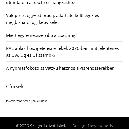
útmutatója a tökéletes hangzáshoz
Válóperes ügyvéd óradíj: átlátható költségek és
megbízható jogi képviselet
Miért egyre népszerűbb a coaching?
PVC ablak hőszigetelési értékek 2026-ban: mit jelentenek
az Uw, Ug és Uf számok?
A nyomásfokozó szivattyú hasznos a vízrendszerekben
Címkék
lakásbiztosítás díjkalkuláció
©2026 Szegedi divat iskola
| Design:
Newspaperly