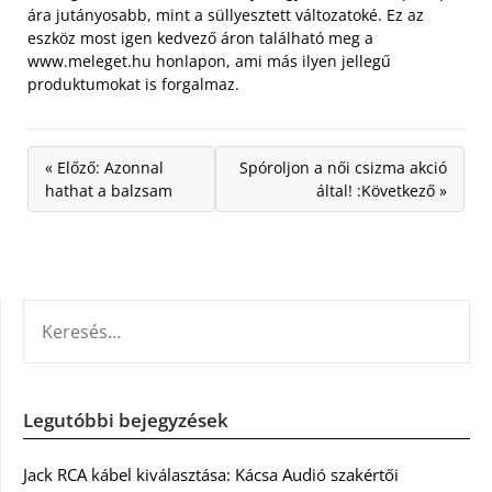
ára jutányosabb, mint a süllyesztett változatoké. Ez az
eszköz most igen kedvező áron található meg a
www.meleget.hu honlapon, ami más ilyen jellegű
produktumokat is forgalmaz.
« Előző: Azonnal
Spóroljon a női csizma akció
hathat a balzsam
által! :Következő »
KERESÉS:
Legutóbbi bejegyzések
Jack RCA kábel kiválasztása: Kácsa Audió szakértői