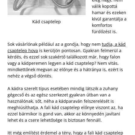
válik kopottá
hamar és ezeken
kívül garantálja a
Kád csaptelep
komfortos
fürdőzést is.
Sok vásárlónak például az a gondja, hogy nem
tudja, a kád
csaptelep hova
is kerüljön pontosan. Gyakran felmerül a
kérdés, és ezzel sok szakértő találkozott már, hogy falon
vagy a kádperemen legyen a kád csaptelep? Nem vitás,
mindkettőnek megvan az előnye és a hátránya is, ezért is
nehéz a végső döntés.
A kádra szerelt típus esetében mindig látszik a zuhany
gégecső és az egész szerkezet gyakran útban van a
használónak, sőt, néha a kádparaván felszerelését is
meghiúsíthatja. A fali kád csaptelep előnye viszont az, ha
ezzel bármikor is gond van, akkor az könnyedén javítani
lehet és a csere lehetősége is biztosan fennáll.
Itt még említést érdemel a tény, hogy a fali kád csaptelep