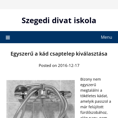
Skip
to
content
Szegedi divat iskola
Menu
Egyszerű a kád csaptelep kiválasztása
Posted on 2016-12-17
Bizony nem
egyszerű
megtalálni a
tökéletes kádat,
amelyik passzol a
már felújított
fürdőszobához,
elég nagy, nem