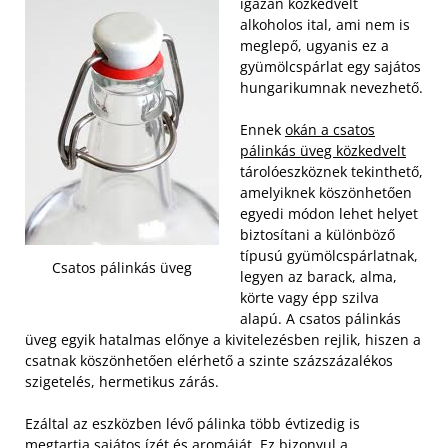
igazán közkedvelt
alkoholos ital, ami nem is
meglepő, ugyanis ez a
gyümölcspárlat egy sajátos
hungarikumnak nevezhető.
Ennek
okán a csatos
pálinkás üveg közkedvelt
tárolóeszköznek tekinthető,
amelyiknek köszönhetően
egyedi módon lehet helyet
biztosítani a különböző
típusú gyümölcspárlatnak,
Csatos pálinkás üveg
legyen az barack, alma,
körte vagy épp szilva
alapú.
A csatos pálinkás
üveg egyik hatalmas előnye a kivitelezésben rejlik, hiszen a
csatnak köszönhetően elérhető a szinte százszázalékos
szigetelés, hermetikus zárás.
Ezáltal az eszközben lévő pálinka több évtizedig is
megtartja sajátos ízét és aromáját. Ez bizonyul a