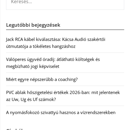
Legutóbbi bejegyzések
Jack RCA kábel kiválasztása: Kácsa Audió szakértői
útmutatója a tökéletes hangzáshoz
Válóperes ügyvéd óradíj: átlátható költségek és
megbízható jogi képviselet
Miért egyre népszerűbb a coaching?
PVC ablak hőszigetelési értékek 2026-ban: mit jelentenek
az Uw, Ug és Uf számok?
A nyomásfokozó szivattyú hasznos a vízrendszerekben