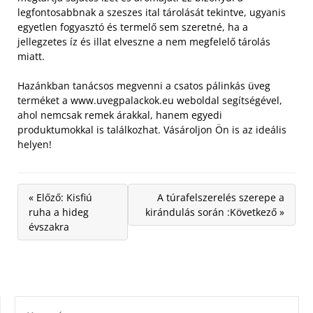
legfontosabbnak a szeszes ital tárolását tekintve, ugyanis
egyetlen fogyasztó és termelő sem szeretné, ha a
jellegzetes íz és illat elveszne a nem megfelelő tárolás
miatt.
Hazánkban tanácsos megvenni a csatos pálinkás üveg
terméket a www.uvegpalackok.eu weboldal segítségével,
ahol nemcsak remek árakkal, hanem egyedi
produktumokkal is találkozhat. Vásároljon Ön is az ideális
helyen!
« Előző: Kisfiú
A túrafelszerelés szerepe a
ruha a hideg
kirándulás során :Következő »
évszakra
KERESÉS: