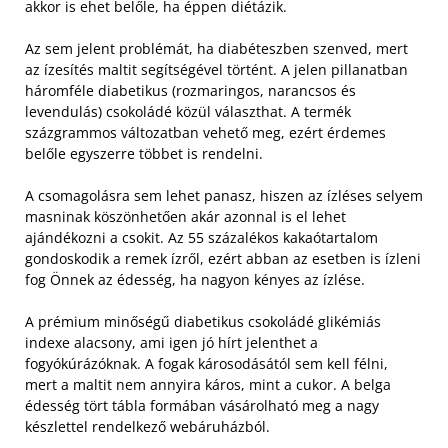
akkor is ehet belőle, ha éppen diétázik.
Az sem jelent problémát, ha diabéteszben szenved, mert
az ízesítés maltit segítségével történt. A jelen pillanatban
háromféle diabetikus (rozmaringos, narancsos és
levendulás) csokoládé közül választhat. A termék
százgrammos változatban vehető meg, ezért érdemes
belőle egyszerre többet is rendelni.
A csomagolásra sem lehet panasz, hiszen az ízléses selyem
masninak köszönhetően akár azonnal is el lehet
ajándékozni a csokit. Az 55 százalékos kakaótartalom
gondoskodik a remek ízről, ezért abban az esetben is ízleni
fog Önnek az édesség, ha nagyon kényes az ízlése.
A prémium minőségű diabetikus csokoládé glikémiás
indexe alacsony, ami igen jó hírt jelenthet a
fogyókúrázóknak. A fogak károsodásától sem kell félni,
mert a maltit nem annyira káros, mint a cukor. A belga
édesség tört tábla formában vásárolható meg a nagy
készlettel rendelkező webáruházból.