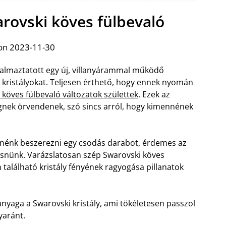
rovski köves fülbevaló
on 2023-11-30
dalmaztatott egy új, villanyárammal működő
 kristályokat. Teljesen érthető, hogy ennek nyomán
 köves fülbevaló változatok születtek
. Ezek az
gnek örvendenek, szó sincs arról, hogy kimennének
tnénk beszerezni egy csodás darabot, érdemes az
snünk. Varázslatosan szép Swarovski köves
n található kristály fényének ragyogása pillanatok
anyaga a Swarovski kristály, ami tökéletesen passzol
yaránt.