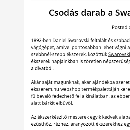
Csodás darab a Swa
Posted 
1892-ben Daniel Swarovski feltalált és szaba
vágógépet, amivel pontosabban lehet vágni a
szebbnél-szebb ékszerek, közöttük
Swarovski
ékszerek napjainkban is töretlen népszerűsé
a divatból.
Akár saját magunknak, akár ajándékba szere
ekszerem.hu webshop termékpalettáján kere
fülbevaló fedezhető fel a kínálatban, az ebbe
alatt bárkit elbűvöl.
Az ékszerkészítő mesterek egyik kedvelt alap
ezüsthöz, rézhez, aranyozott ékszerekhez eg