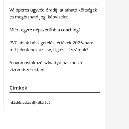
Válóperes ügyvéd óradíj: átlátható költségek
és megbízható jogi képviselet
Miért egyre népszerűbb a coaching?
PVC ablak hőszigetelési értékek 2026-ban:
mit jelentenek az Uw, Ug és Uf számok?
A nyomásfokozó szivattyú hasznos a
vízrendszerekben
Címkék
lakásbiztosítás díjkalkuláció