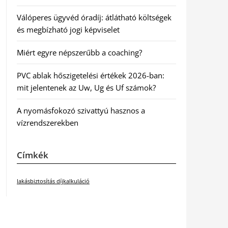
Válóperes ügyvéd óradíj: átlátható költségek
és megbízható jogi képviselet
Miért egyre népszerűbb a coaching?
PVC ablak hőszigetelési értékek 2026-ban:
mit jelentenek az Uw, Ug és Uf számok?
A nyomásfokozó szivattyú hasznos a
vízrendszerekben
Címkék
lakásbiztosítás díjkalkuláció