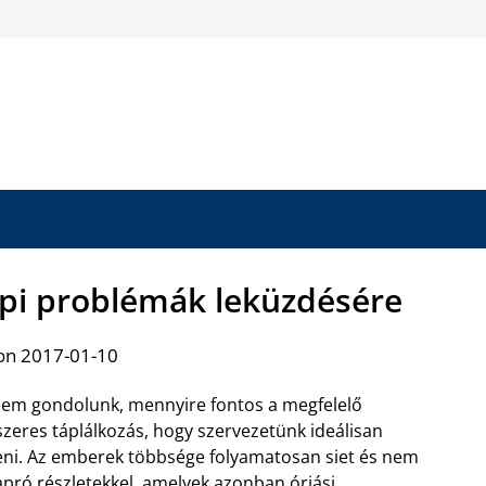
pi problémák leküzdésére
on 2017-01-10
sem gondolunk, mennyire fontos a megfelelő
zeres táplálkozás, hogy szervezetünk ideálisan
teni. Az emberek többsége folyamatosan siet és nem
 apró részletekkel, amelyek azonban óriási