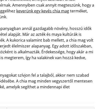
 bírnak. Amennyiben csak annyit megteszünk, hogy a
ggelihez
keverünk egy kevés chia mag
terméket,
ünk.
 tápanyagban annál gazdagabb növény, hosszú idők
étel alapját. Már az azték és maya kultúrák is
ék. A kukorica valamint bab mellett, a chia mag volt
terjedt élelmiszer alapanyag. Egy adott időszakban,
özként is alkalmazták. Érdekessége, hogy akár a mi
is megterem, így ha valakinek van hozzá kedve,
nyagokat szívjon fel a talajból, akkor nem szabad
ődésébe. A chia mag minden vegyszertől mentesen
ékké, amelyik segíthet a mindennapi élet