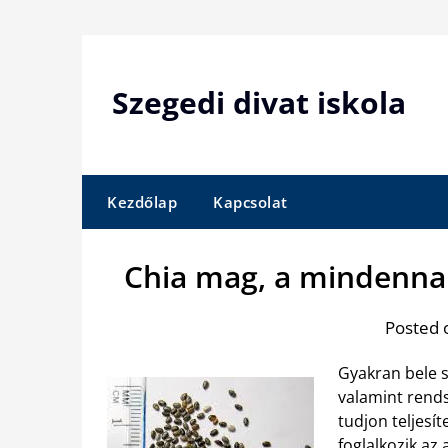
Skip
to
content
Szegedi divat iskola
Kezdőlap
Kapcsolat
Chia mag, a mindenna
Posted 
Gyakran bele 
valamint rends
tudjon teljesí
foglalkozik az