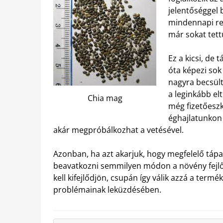
jelentőséggel
mindennapi re
már sokat tett
Ez a kicsi, de
óta képezi sok 
nagyra becsült
a leginkább el
Chia mag
még fizetőeszk
éghajlatunkon 
akár megpróbálkozhat a vetésével.
Azonban, ha azt akarjuk, hogy megfelelő tápa
beavatkozni semmilyen módon a növény fejl
kell kifejlődjön, csupán így válik azzá a term
problémainak leküzdésében.