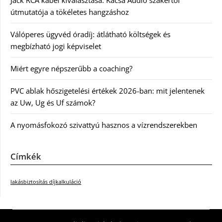
Jack RCA kábel kiválasztása: Kácsa Audió szakértői
útmutatója a tökéletes hangzáshoz
Válóperes ügyvéd óradíj: átlátható költségek és
megbízható jogi képviselet
Miért egyre népszerűbb a coaching?
PVC ablak hőszigetelési értékek 2026-ban: mit jelentenek
az Uw, Ug és Uf számok?
A nyomásfokozó szivattyú hasznos a vízrendszerekben
Címkék
lakásbiztosítás díjkalkuláció