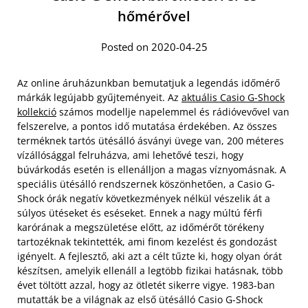
hőmérővel
Posted on 2020-04-25
Az online áruházunkban bemutatjuk a legendás időmérő
márkák legújabb gyűjteményeit. Az
aktuális Casio G-Shock
kollekció
számos modellje napelemmel és rádióvevővel van
felszerelve, a pontos idő mutatása érdekében. Az összes
terméknek tartós ütésálló ásványi üvege van, 200 méteres
vízállósággal felruházva, ami lehetővé teszi, hogy
búvárkodás esetén is ellenálljon a magas víznyomásnak. A
speciális ütésálló rendszernek köszönhetően, a Casio G-
Shock órák negatív következmények nélkül vészelik át a
súlyos ütéseket és eséseket.
Ennek a nagy múltú férfi
karórának a megszületése előtt, az időmérőt törékeny
tartozéknak tekintették, ami finom kezelést és gondozást
igényelt. A fejlesztő, aki azt a célt tűzte ki, hogy olyan órát
készítsen, amelyik ellenáll a legtöbb fizikai hatásnak, több
évet töltött azzal, hogy az ötletét sikerre vigye. 1983-ban
mutatták be a világnak az első ütésálló Casio G-Shock