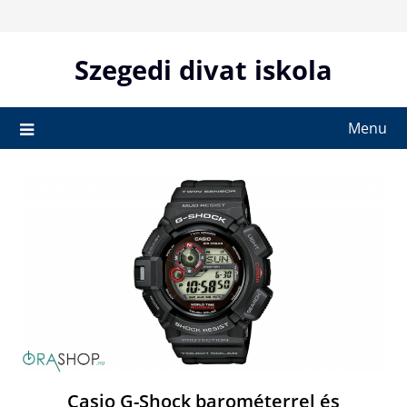
Skip
to
content
Szegedi divat iskola
Menu
Casio G-Shock barométerrel és