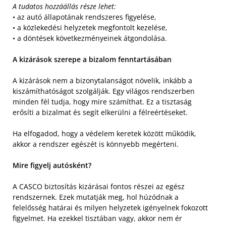
A tudatos hozzáállás része lehet:
• az autó állapotának rendszeres figyelése,
• a közlekedési helyzetek megfontolt kezelése,
• a döntések következményeinek átgondolása.
A kizárások szerepe a bizalom fenntartásában
A kizárások nem a bizonytalanságot növelik, inkább a
kiszámíthatóságot szolgálják. Egy világos rendszerben
minden fél tudja, hogy mire számíthat. Ez a tisztaság
erősíti a bizalmat és segít elkerülni a félreértéseket.
Ha elfogadod, hogy a védelem keretek között működik,
akkor a rendszer egészét is könnyebb megérteni.
Mire figyelj autósként?
A CASCO biztosítás kizárásai fontos részei az egész
rendszernek. Ezek mutatják meg, hol húzódnak a
felelősség határai és milyen helyzetek igényelnek fokozott
figyelmet. Ha ezekkel tisztában vagy, akkor nem ér