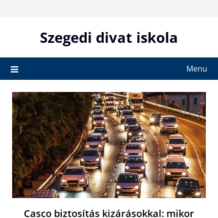
Skip
to
content
Szegedi divat iskola
Menu
Casco biztosítás kizárásokkal: mikor