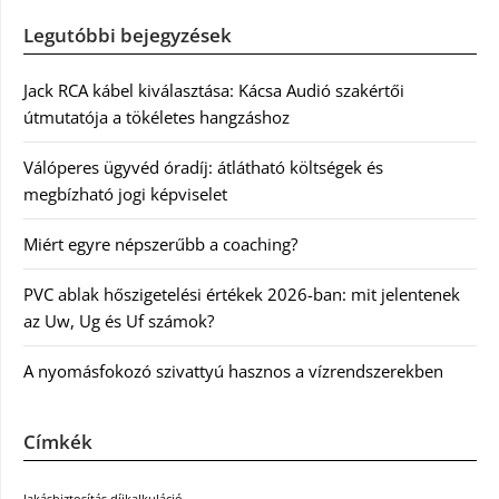
Legutóbbi bejegyzések
Jack RCA kábel kiválasztása: Kácsa Audió szakértői
útmutatója a tökéletes hangzáshoz
Válóperes ügyvéd óradíj: átlátható költségek és
megbízható jogi képviselet
Miért egyre népszerűbb a coaching?
PVC ablak hőszigetelési értékek 2026-ban: mit jelentenek
az Uw, Ug és Uf számok?
A nyomásfokozó szivattyú hasznos a vízrendszerekben
Címkék
lakásbiztosítás díjkalkuláció