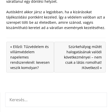
váratlanul egy döntési helyzet.
Autósként akkor jársz a legjobban, ha a kizárásokat
tájékozódási pontként kezeled. Így a védelem valóban azt a
szerepet tölti be az életedben, amire szánod, vagyis
kiszámítható keretet ad a váratlan események kezeléséhez.
« Előző: Tűzvédelem és
Szürkehályog műtét
villámvédelem
halogatásának valódi
napelemes
következményei – nem
rendszereknél: kevesen
csak a látás romolhat!
veszik komolyan?
:Következő »
KERESÉS: