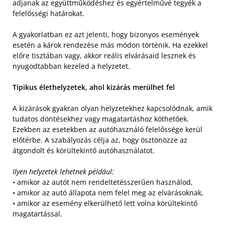
adjanak az együttműködéshez és egyértelművé tegyék a
felelősségi határokat.
A gyakorlatban ez azt jelenti, hogy bizonyos események
esetén a károk rendezése más módon történik. Ha ezekkel
előre tisztában vagy, akkor reális elvárásaid lesznek és
nyugodtabban kezeled a helyzetet.
Tipikus élethelyzetek, ahol kizárás merülhet fel
A kizárások gyakran olyan helyzetekhez kapcsolódnak, amik
tudatos döntésekhez vagy magatartáshoz köthetőek.
Ezekben az esetekben az autóhasználó felelőssége kerül
előtérbe. A szabályozás célja az, hogy ösztönözze az
átgondolt és körültekintő autóhasználatot.
Ilyen helyzetek lehetnek például:
• amikor az autót nem rendeltetésszerűen használod,
• amikor az autó állapota nem felel meg az elvárásoknak,
• amikor az esemény elkerülhető lett volna körültekintő
magatartással.