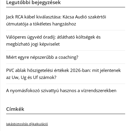
Legutóbbi bejegyzések
Jack RCA kábel kiválasztása: Kácsa Audió szakértői
útmutatója a tökéletes hangzáshoz
Válóperes ügyvéd óradíj: átlátható költségek és
megbízható jogi képviselet
Miért egyre népszerűbb a coaching?
PVC ablak hőszigetelési értékek 2026-ban: mit jelentenek
az Uw, Ug és Uf számok?
A nyomásfokozó szivattyú hasznos a vízrendszerekben
Címkék
lakásbiztosítás díjkalkuláció