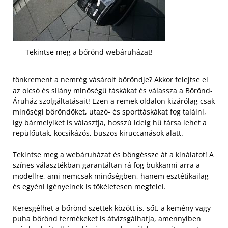
Tekintse meg a bőrönd webáruházat!
tönkrement a nemrég vásárolt bőröndje? Akkor felejtse el
az olcsó és silány minőségű táskákat és válassza a Bőrönd-
Áruház szolgáltatásait! Ezen a remek oldalon kizárólag csak
minőségi bőröndöket, utazó- és sporttáskákat fog találni,
így bármelyiket is választja, hosszú ideig hű társa lehet a
repülőutak, kocsikázós, buszos kiruccanások alatt.
Tekintse meg a webáruházat
és böngéssze át a kínálatot! A
színes választékban garantáltan rá fog bukkanni arra a
modellre, ami nemcsak minőségben, hanem esztétikailag
és egyéni igényeinek is tökéletesen megfelel.
Keresgélhet a bőrönd szettek között is, sőt, a kemény vagy
puha bőrönd termékeket is átvizsgálhatja, amennyiben