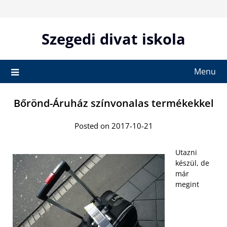
Skip
to
content
Szegedi divat iskola
Menu
Bőrönd-Áruház színvonalas termékekkel
Posted on 2017-10-21
Utazni
készül, de
már
megint