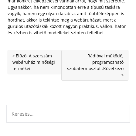
már konkrét elképzelései vannak arról, hogy mit szeretne.
Ugyanakkor, ha nem kimondottan erre a típusú táskára
vágyik, hanem egy olyan darabra, amit többféleképpen is
hordhat, akkor is tekintse meg a webáruházat, mert a
gurulós utazótáskák között nagyon praktikus, vállon, háton
és kézben is vihető modelleket szintén fellelhet.
« Előző: A szerszám
Rádióval működő,
webáruház minőségi
programozható
termékei
szobatermosztát :Következő
»
KERESÉS: