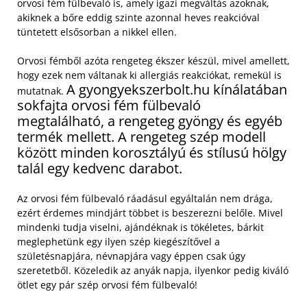
orvosi fém fülbevaló is, amely igazi megváltás azoknak,
akiknek a bőre eddig szinte azonnal heves reakcióval
tüntetett elsősorban a nikkel ellen.
Orvosi fémből azóta rengeteg ékszer készül, mivel amellett,
hogy ezek nem váltanak ki allergiás reakciókat, remekül is
A gyongyekszerbolt.hu kínálatában
mutatnak.
sokfajta orvosi fém fülbevaló
megtalálható, a rengeteg gyöngy és egyéb
termék mellett.
A rengeteg szép modell
között minden korosztályú és stílusú hölgy
talál egy kedvenc darabot.
Az orvosi fém fülbevaló ráadásul egyáltalán nem drága,
ezért érdemes mindjárt többet is beszerezni belőle. Mivel
mindenki tudja viselni, ajándéknak is tökéletes, bárkit
meglephetünk egy ilyen szép kiegészítővel a
születésnapjára, névnapjára vagy éppen csak úgy
szeretetből. Közeledik az anyák napja, ilyenkor pedig kiváló
ötlet egy pár szép orvosi fém fülbevaló!