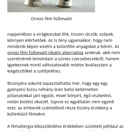
Orvosi fém fülbevaló
napjainkban a virágkorukat élik, hiszen olcsók, szépek,
könnyen elérhetőek. Az is tény ugyanakkor, hogy nem
mindenki képes viselni a különféle anyagokat a bőrén. Az
orvosi fém fülbevaló ideális alternatíva
azoknak, akik nem
szeretnének lemondani a színes csecsebecsékről, hanem
igyekeznek minél változatosabb módon kiválasztani a
kiegészítőket a szettjeikhez.
Bizonyára sokunk tapasztalhatta már, hogy egy-egy
gyönyörű bizsu néhány órán belül kellemetlen
pillanatokkal járt együtt, mivel bőrpírt, égő viszketést,
netán kiütést okozott. Sajnos ez egyáltalán nem egyedi
eset, az emberek számottevő része bizony érzékeny a
különböző fémekre.
A fémallergia kiküszöbölése érdekében született például az