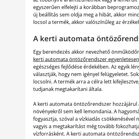
egyszerűen elfelejti a korábban beprogramozo
új beállítás sem oldja meg a hibát, akkor mi
locsol a termék, akkor valószínűleg az érzéke
A kerti automata öntözőrends
Egy berendezés akkor nevezhető önműködőnek,
kerti automata öntözőrendszer egyenletesen
egészséges fejlődése érdekében. Az egyik lén
választják, hogy nem igényel felügyeletet. Sok
locsolni. A termék arra a célra lett kifejleszt
tudjanak megtakarítani általa.
A kerti automata öntözőrendszer hozzájárul 
növényekről sem kell lemondania. A hagyomá
fogyasztja, szóval a vízkiadás csökkenéséve
vagyis a megtakarítást még tovább fokozhatj
vízforrásként. A kerti automata öntözőrendsz