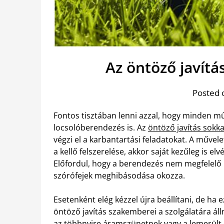
Az öntöző javítá
Posted 
Fontos tisztában lenni azzal, hogy minden műs
locsolóberendezés is. Az
öntöző javítás sokk
végzi el a karbantartási feladatokat. A műve
a kellő felszerelése, akkor saját kezűleg is e
Előfordul, hogy a berendezés nem megfelelő i
szórófejek meghibásodása okozza.
Esetenként elég kézzel újra beállítani, de ha
öntöző javítás szakemberei a szolgálatára ál
az többnyire áramszünetnek vagy a lemerült 