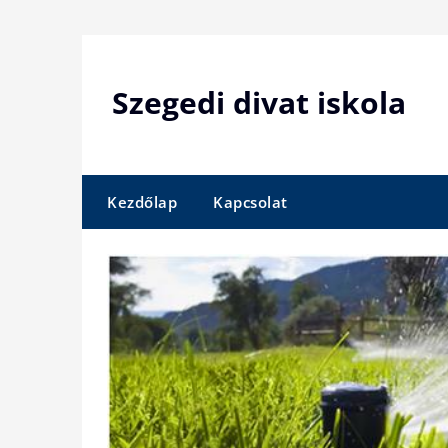
Skip
to
content
Szegedi divat iskola
Kezdőlap
Kapcsolat