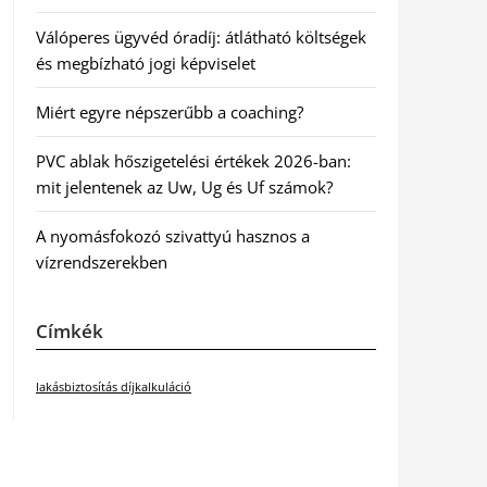
Válóperes ügyvéd óradíj: átlátható költségek
és megbízható jogi képviselet
Miért egyre népszerűbb a coaching?
PVC ablak hőszigetelési értékek 2026-ban:
mit jelentenek az Uw, Ug és Uf számok?
A nyomásfokozó szivattyú hasznos a
vízrendszerekben
Címkék
lakásbiztosítás díjkalkuláció