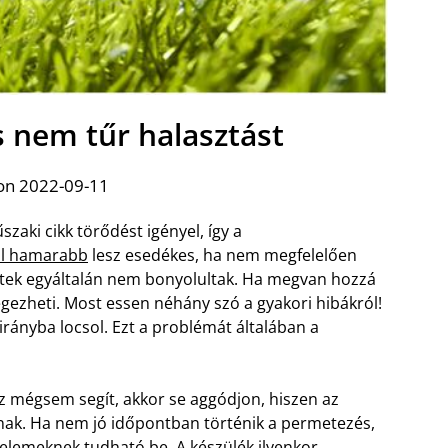
s nem tűr halasztást
on 2022-09-11
zaki cikk törődést igényel, így a
al hamarabb
lesz esedékes, ha nem megfelelően
letek egyáltalán nem bonyolultak. Ha megvan hozzá
lvégezheti. Most essen néhány szó a gyakori hibákról!
rányba locsol. Ezt a problémát általában a
 ez mégsem segít, akkor se aggódjon, hiszen az
lnak. Ha nem jó időpontban történik a permetezés,
elemeknek tudható be. A készülék ilyenkor