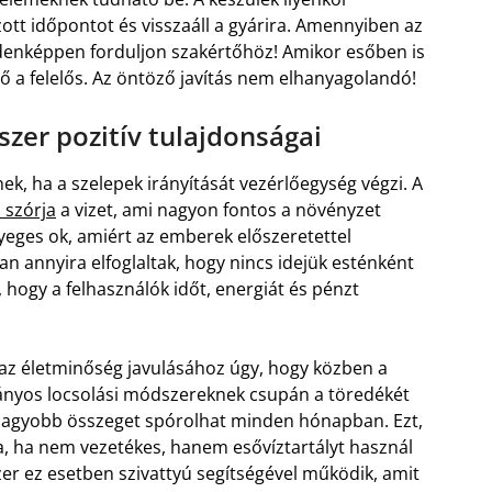
tt időpontot és visszaáll a gyárira. Amennyiben az
ndenképpen forduljon szakértőhöz! Amikor esőben is
lő a felelős. Az öntöző javítás nem elhanyagolandó!
zer pozitív tulajdonságai
 ha a szelepek irányítását vezérlőegység végzi. A
 szórja
a vizet, ami nagyon fontos a növényzet
yeges ok, amiért az emberek előszeretettel
an annyira elfoglaltak, hogy nincs idejük esténként
ve, hogy a felhasználók időt, energiát és pénzt
az életminőség javulásához úgy, hogy közben a
nyos locsolási módszereknek csupán a töredékét
l nagyobb összeget spórolhat minden hónapban. Ezt,
a, ha nem vezetékes, hanem esővíztartályt használ
er ez esetben szivattyú segítségével működik, amit