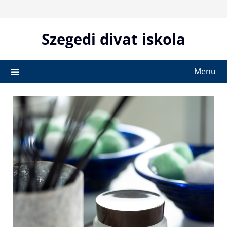
Skip
to
content
Szegedi divat iskola
Menu