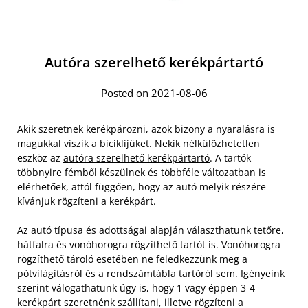
Autóra szerelhető kerékpártartó
Posted on 2021-08-06
Akik szeretnek kerékpározni, azok bizony a nyaralásra is
magukkal viszik a biciklijüket. Nekik nélkülözhetetlen
eszköz az
autóra szerelhető kerékpártartó
. A tartók
többnyire fémből készülnek és többféle változatban is
elérhetőek, attól függően, hogy az autó melyik részére
kívánjuk rögzíteni a kerékpárt.
Az autó típusa és adottságai alapján választhatunk tetőre,
hátfalra és vonóhorogra rögzíthető tartót is. Vonóhorogra
rögzíthető tároló esetében ne feledkezzünk meg a
pótvilágításról és a rendszámtábla tartóról sem. Igényeink
szerint válogathatunk úgy is, hogy 1 vagy éppen 3-4
kerékpárt szeretnénk szállítani, illetve rögzíteni a