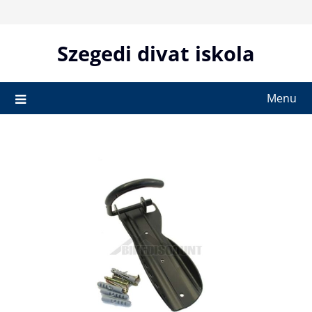
Skip
to
content
Szegedi divat iskola
Menu