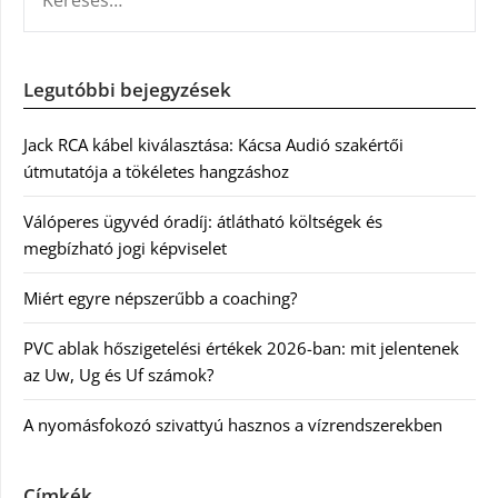
Legutóbbi bejegyzések
Jack RCA kábel kiválasztása: Kácsa Audió szakértői
útmutatója a tökéletes hangzáshoz
Válóperes ügyvéd óradíj: átlátható költségek és
megbízható jogi képviselet
Miért egyre népszerűbb a coaching?
PVC ablak hőszigetelési értékek 2026-ban: mit jelentenek
az Uw, Ug és Uf számok?
A nyomásfokozó szivattyú hasznos a vízrendszerekben
Címkék