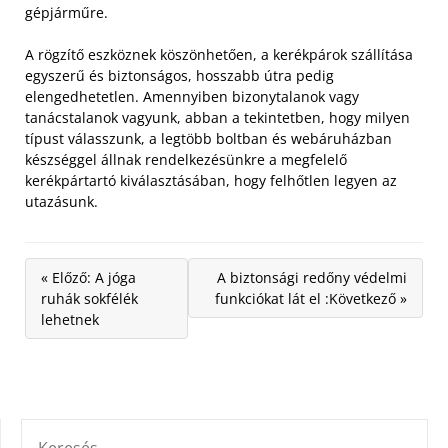
gépjárműre.
A rögzítő eszköznek köszönhetően, a kerékpárok szállítása
egyszerű és biztonságos, hosszabb útra pedig
elengedhetetlen. Amennyiben bizonytalanok vagy
tanácstalanok vagyunk, abban a tekintetben, hogy milyen
típust válasszunk, a legtöbb boltban és webáruházban
készséggel állnak rendelkezésünkre a megfelelő
kerékpártartó kiválasztásában, hogy felhőtlen legyen az
utazásunk.
« Előző: A jóga
A biztonsági redőny védelmi
ruhák sokfélék
funkciókat lát el :Következő »
lehetnek
KERESÉS: