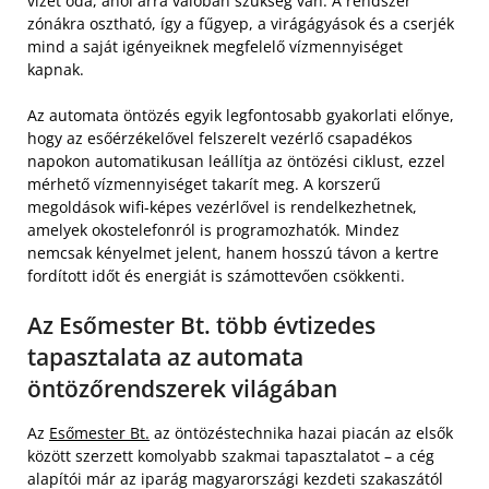
vizet oda, ahol arra valóban szükség van. A rendszer
zónákra osztható, így a fűgyep, a virágágyások és a cserjék
mind a saját igényeiknek megfelelő vízmennyiséget
kapnak.
Az automata öntözés egyik legfontosabb gyakorlati előnye,
hogy az esőérzékelővel felszerelt vezérlő csapadékos
napokon automatikusan leállítja az öntözési ciklust, ezzel
mérhető vízmennyiséget takarít meg. A korszerű
megoldások wifi-képes vezérlővel is rendelkezhetnek,
amelyek okostelefonról is programozhatók. Mindez
nemcsak kényelmet jelent, hanem hosszú távon a kertre
fordított időt és energiát is számottevően csökkenti.
Az Esőmester Bt. több évtizedes
tapasztalata az automata
öntözőrendszerek világában
Az
Esőmester Bt.
az öntözéstechnika hazai piacán az elsők
között szerzett komolyabb szakmai tapasztalatot – a cég
alapítói már az iparág magyarországi kezdeti szakaszától