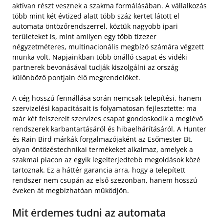
aktívan részt vesznek a szakma formálásában. A vállalkozás
több mint két évtized alatt több száz kertet látott el
automata öntözőrendszerrel, köztük nagyobb ipari
területeket is, mint amilyen egy több tízezer
négyzetméteres, multinacionális megbízó számára végzett
munka volt. Napjainkban több önálló csapat és vidéki
partnerek bevonásával tudják kiszolgálni az ország
különböző pontjain élő megrendelőket.
A cég hosszú fennállása során nemcsak telepítési, hanem
szervizelési kapacitásait is folyamatosan fejlesztette: ma
már két felszerelt szervizes csapat gondoskodik a meglévő
rendszerek karbantartásáról és hibaelhárításáról. A Hunter
és Rain Bird márkák forgalmazójaként az Esőmester Bt.
olyan öntözéstechnikai termékeket alkalmaz, amelyek a
szakmai piacon az egyik legelterjedtebb megoldások közé
tartoznak. Ez a háttér garancia arra, hogy a telepített
rendszer nem csupán az első szezonban, hanem hosszú
éveken át megbízhatóan működjön.
Mit érdemes tudni az automata