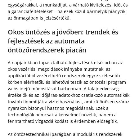
egységárakkal, a munkadíjat, a várható kivitelezési időt és
a garanciafeltételeket – ha ezek közül bármelyik hiányzik,
az önmagában is jelzésértékű.
Okos öntözés a jövőben: trendek és
fejlesztések az automata
öntözőrendszerek piacán
A napjainkban tapasztalható fejlesztések elsősorban az
okos vezérlési megoldások irányába mutatnak: az
applikációból vezérelhető rendszerek egyre szélesebb
körben elérhetők, és lehetővé teszik az öntözési program
valós idejű módosítását bárhonnan. A talajnedvesség-
érzékelők és az időjárás-adatokhoz csatlakozó automatikák
tovább finomítják a vízfelhasználást, ami különösen száraz
nyarakon bizonyul hasznos megoldásnak. Ezek a
technológiák nemcsak a kényelmet növelik, hanem a
fenntartható vízgazdálkodást is érdemben elősegítik.
Az öntözéstechnikai iparágban a moduláris rendszerek