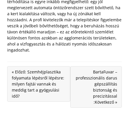
térhódítása is egyre inkább megfigyelhető: egy jól
megtervezett automata öntözőrendszer szett bővíthető, ha
a kert kialakítása változik, vagy ha új zónákat kell
hozzáadni. A profi kivitelezők már a telepítéskor figyelembe
veszik a jövőbeli bővíthetőséget, hogy a beruházás hosszú
távon értékálló maradjon – ez az előretekintő szemlélet
különösen fontos azokban az agglomerációs területeken,
ahol a vízfogyasztás és a hálózati nyomás időszakosan
ingadozhat.
« Előző: Szemhéjplasztika
BartaFuvar –
folyamata lépésről lépésre:
professzionális darus
milyen fajtái vannak és
gépszállítás
meddig tart a gyógyulási
biztonság és
idő?
precizitással
:Következő »