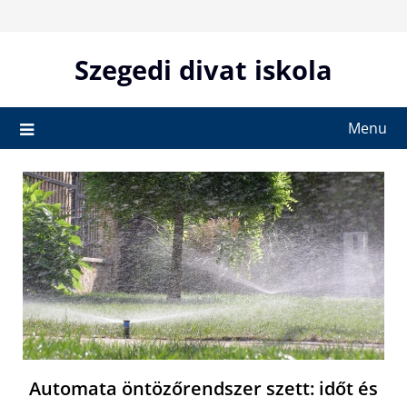
Skip
to
content
Szegedi divat iskola
Menu
Automata öntözőrendszer szett: időt és