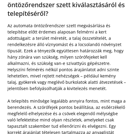
öntözőrendszer szett kiválasztásáról és
telepítéséről?
Az automata öntözőrendszer szett megvásárlása és
telepítése előtt érdemes alaposan felmérni a kert
adottságait: a terület méretét, a talaj összetételét, a
rendelkezésre álló víznyomást és a locsolandó növényzet
típusát. Ezek a tényezők együttesen határozzák meg, hogy
hány zónára van szükség, milyen szórófejeket kell
alkalmazni, és szükség van-e szivattyús gépészetre.
Helyszíni felmérés nélkül pontos árajánlatot adni szinte
lehetetlen, mivel rejtett nehézségek – például kemény
talaj, gyökerek vagy meglévő burkolatok alatti átvezetések –
jelentősen befolyásolhatják a kivitelezés menetét.
A telepítés minősége legalább annyira fontos, mint maga a
berendezés. A szórófejek pontos beállítása, az esőérzékelő
megfelelő elhelyezése és a csövek elegendő mélységbe
való lefektetése mind olyan részletek, amelyeket csak
tapasztalt szakember tud ellenőrizni és elvégezni. Egy
korrekt árajánlat tételesen tartalmazza az anyaglistát