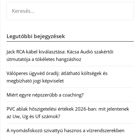
KERESÉS:
Legutóbbi bejegyzések
Jack RCA kábel kiválasztása: Kácsa Audió szakértői
útmutatója a tökéletes hangzáshoz
Válóperes ügyvéd óradíj: átlátható költségek és
megbízható jogi képviselet
Miért egyre népszerűbb a coaching?
PVC ablak hőszigetelési értékek 2026-ban: mit jelentenek
az Uw, Ug és Uf számok?
A nyomásfokozó szivattyú hasznos a vízrendszerekben