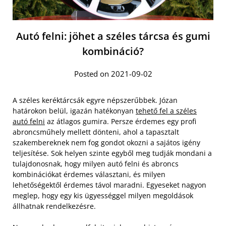
Autó felni: jöhet a széles tárcsa és gumi
kombináció?
Posted on 2021-09-02
A széles keréktárcsák egyre népszerűbbek. Józan
határokon belül, igazán hatékonyan
tehető fel a széles
autó felni
az átlagos gumira. Persze érdemes egy profi
abroncsműhely mellett dönteni, ahol a tapasztalt
szakembereknek nem fog gondot okozni a sajátos igény
teljesítése. Sok helyen szinte egyből meg tudják mondani a
tulajdonosnak, hogy milyen autó felni és abroncs
kombinációkat érdemes választani, és milyen
lehetőségektől érdemes távol maradni. Egyeseket nagyon
meglep, hogy egy kis ügyességgel milyen megoldások
állhatnak rendelkezésre.