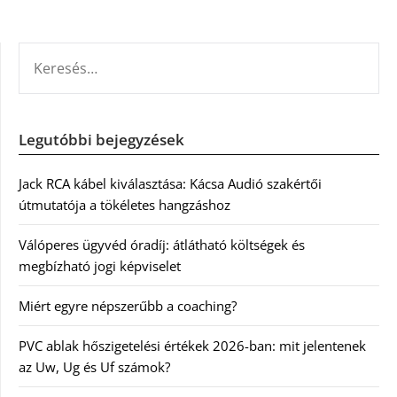
KERESÉS:
Legutóbbi bejegyzések
Jack RCA kábel kiválasztása: Kácsa Audió szakértői
útmutatója a tökéletes hangzáshoz
Válóperes ügyvéd óradíj: átlátható költségek és
megbízható jogi képviselet
Miért egyre népszerűbb a coaching?
PVC ablak hőszigetelési értékek 2026-ban: mit jelentenek
az Uw, Ug és Uf számok?