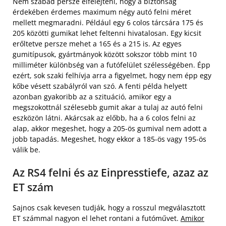
Nem szabad persze elfelejteni, hogy a biztonság
érdekében érdemes maximum négy autó felni méret
mellett megmaradni. Például egy 6 colos tárcsára 175 és
205 közötti gumikat lehet feltenni hivatalosan. Egy kicsit
erőltetve persze mehet a 165 és a 215 is. Az egyes
gumitípusok, gyártmányok között sokszor több mint 10
milliméter különbség van a futófelület szélességében. Épp
ezért, sok szaki felhívja arra a figyelmet, hogy nem épp egy
kőbe vésett szabályról van szó. A fenti példa helyett
azonban gyakoribb az a szituáció, amikor egy a
megszokottnál szélesebb gumit akar a tulaj az autó felni
eszközön látni. Akárcsak az előbb, ha a 6 colos felni az
alap, akkor megeshet, hogy a 205-ös gumival nem adott a
jobb tapadás. Megeshet, hogy ekkor a 185-ös vagy 195-ös
válik be.
Az RS4 felni és az Einpresstiefe, azaz az
ET szám
Sajnos csak kevesen tudják, hogy a rosszul megválasztott
ET számmal nagyon el lehet rontani a futóművet.
Amikor