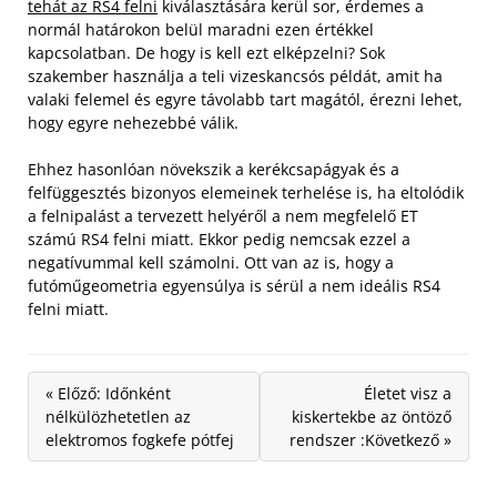
tehát az RS4 felni
kiválasztására kerül sor, érdemes a
normál határokon belül maradni ezen értékkel
kapcsolatban. De hogy is kell ezt elképzelni? Sok
szakember használja a teli vizeskancsós példát, amit ha
valaki felemel és egyre távolabb tart magától, érezni lehet,
hogy egyre nehezebbé válik.
Ehhez hasonlóan növekszik a kerékcsapágyak és a
felfüggesztés bizonyos elemeinek terhelése is, ha eltolódik
a felnipalást a tervezett helyéről a nem megfelelő ET
számú RS4 felni miatt. Ekkor pedig nemcsak ezzel a
negatívummal kell számolni. Ott van az is, hogy a
futóműgeometria egyensúlya is sérül a nem ideális RS4
felni miatt.
« Előző: Időnként
Életet visz a
nélkülözhetetlen az
kiskertekbe az öntöző
elektromos fogkefe pótfej
rendszer :Következő »