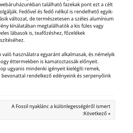
webáruházunkban található fazekak pont ezt a célt
olgálják. Fedővel és fedő nélkül is rendelhető egyik-
sik változat, de természetesen a széles alumínium
ény kínálatában megtalálhatók a kis füles vagy
eles lábasok is, teafőzéshez, főzelékek
szítéséhez.
 való használatra egyaránt alkalmasak, és némelyik
hogy éttermekben is kamatoztassák előnyeit.
 ugyanis mindenki igényeit kielégíti remek,
it bevonattal rendelkező edényeink és serpenyőink
A Fossil nyaklánc a különlegességéről ismert
:Következő »