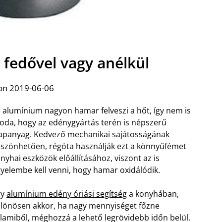
fedővel vagy anélkül
on 2019-06-06
 alumínium nagyon hamar felveszi a hőt, így nem is
oda, hogy az edénygyártás terén is népszerű
apanyag. Kedvező mechanikai sajátosságának
szönhetően, régóta használják ezt a könnyűfémet
nyhai eszközök előállításához, viszont az is
gyelembe kell venni, hogy hamar oxidálódik.
gy
alumínium edény óriási segítség
a konyhában,
lönösen akkor, ha nagy mennyiséget főzne
lamiből, méghozzá a lehető legrövidebb időn belül.