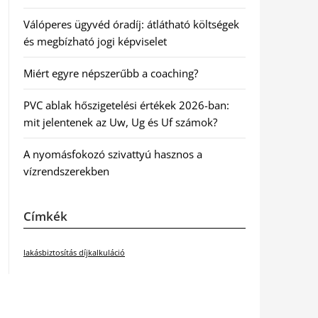
Válóperes ügyvéd óradíj: átlátható költségek
és megbízható jogi képviselet
Miért egyre népszerűbb a coaching?
PVC ablak hőszigetelési értékek 2026-ban:
mit jelentenek az Uw, Ug és Uf számok?
A nyomásfokozó szivattyú hasznos a
vízrendszerekben
Címkék
lakásbiztosítás díjkalkuláció