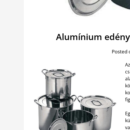
Alumínium edény 
Posted 
Az
cs
al
kö
ko
fi
E
kü
va