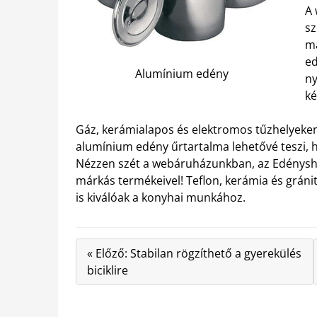
A 
sz
má
ed
Alumínium edény
ny
ké
Gáz, kerámialapos és elektromos tűzhelyeken
alumínium edény űrtartalma lehetővé teszi, 
Nézzen szét a webáruházunkban, az Edényshop
márkás termékeivel! Teflon, kerámia és grán
is kiválóak a konyhai munkához.
« Előző: Stabilan rögzíthető a gyerekülés
biciklire