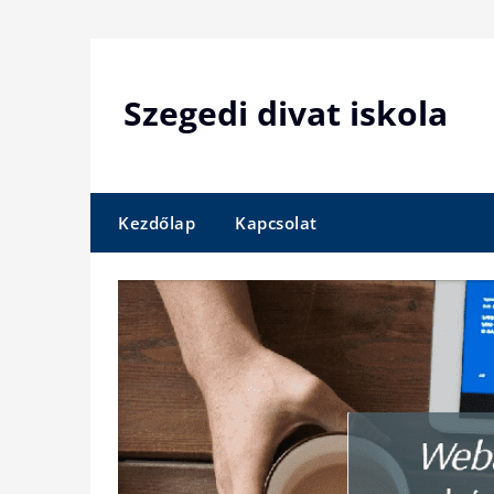
Skip
to
content
Szegedi divat iskola
Kezdőlap
Kapcsolat