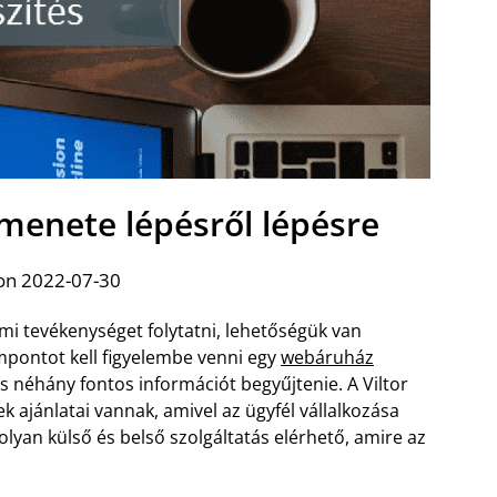
menete lépésről lépésre
on 2022-07-30
mi tevékenységet folytatni, lehetőségük van
mpontot kell figyelembe venni egy
webáruház
es néhány fontos információt begyűjtenie. A Viltor
 ajánlatai vannak, amivel az ügyfél vállalkozása
lyan külső és belső szolgáltatás elérhető, amire az