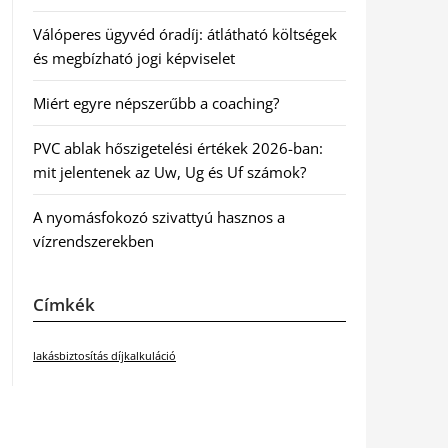
Válóperes ügyvéd óradíj: átlátható költségek
és megbízható jogi képviselet
Miért egyre népszerűbb a coaching?
PVC ablak hőszigetelési értékek 2026-ban:
mit jelentenek az Uw, Ug és Uf számok?
A nyomásfokozó szivattyú hasznos a
vízrendszerekben
Címkék
lakásbiztosítás díjkalkuláció