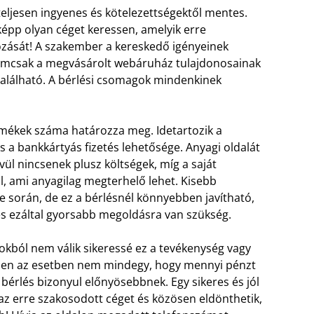
eljesen ingyenes és kötelezettségektől mentes.
épp olyan céget keressen, amelyik erre
kozását! A szakember a kereskedő igényeinek
nemcsak a megvásárolt webáruház tulajdonosainak
található. A bérlési csomagok mindenkinek
rmékek száma határozza meg. Idetartozik a
s a bankkártyás fizetés lehetősége. Anyagi oldalát
vül nincsenek plusz költségek, míg a saját
l, ami anyagilag megterhelő lehet. Kisebb
során, de ez a bérlésnél könnyebben javítható,
 és ezáltal gyorsabb megoldásra van szükség.
 okból nem válik sikeressé ez a tevékenység vagy
ben az esetben nem mindegy, hogy mennyi pénzt
bérlés bizonyul előnyösebbnek. Egy sikeres és jól
 erre szakosodott céget és közösen eldönthetik,