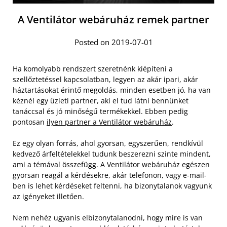
A Ventilátor webáruház remek partner
Posted on 2019-07-01
Ha komolyabb rendszert szeretnénk kiépíteni a
szellőztetéssel kapcsolatban, legyen az akár ipari, akár
háztartásokat érintő megoldás, minden esetben jó, ha van
kéznél egy üzleti partner, aki el tud látni bennünket
tanáccsal és jó minőségű termékekkel. Ebben pedig
pontosan
ilyen partner a Ventilátor webáruház
.
Ez egy olyan forrás, ahol gyorsan, egyszerűen, rendkívül
kedvező árfeltételekkel tudunk beszerezni szinte mindent,
ami a témával összefügg. A Ventilátor webáruház egészen
gyorsan reagál a kérdésekre, akár telefonon, vagy e-mail-
ben is lehet kérdéseket feltenni, ha bizonytalanok vagyunk
az igényeket illetően.
Nem nehéz ugyanis elbizonytalanodni, hogy mire is van