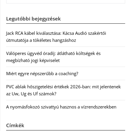
Legutóbbi bejegyzések
Jack RCA kábel kiválasztása: Kácsa Audió szakértői
útmutatója a tökéletes hangzáshoz
Válóperes ügyvéd óradíj: átlátható költségek és
megbízható jogi képviselet
Miért egyre népszerűbb a coaching?
PVC ablak hőszigetelési értékek 2026-ban: mit jelentenek
az Uw, Ug és Uf számok?
A nyomásfokozó szivattyú hasznos a vízrendszerekben
Címkék