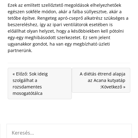
Ezek az említett szellőztető megoldások elhelyezhetőek
egészen sokféle módon, akár a falba süllyesztve, akár a
tetőbe építve. Rengeteg apró-cseprő alkatrész szükséges a
beszereléshez, így az ipari ventilátorok esetében is
előállhat olyan helyzet, hogy a későbbiekben kell pótolni
egy-egy meghibásodott szerkezetet. Ez sem jelent
ugyanakkor gondot, ha van egy megbízható üzleti
partnerünk.
« Előző: Sok ideig
A diétás étrend alapja
szolgálhat a
az Acana kutyatáp
rozsdamentes
:Következő »
mosogatótálca
KERESÉS: