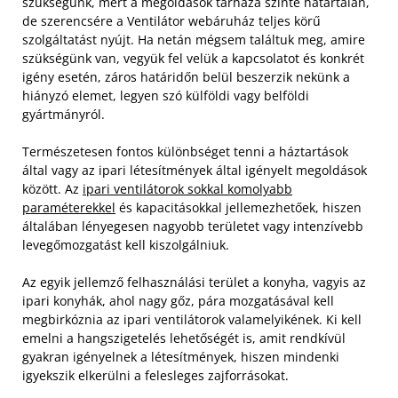
szükségünk, mert a megoldások tárháza szinte határtalan,
de szerencsére a Ventilátor webáruház teljes körű
szolgáltatást nyújt. Ha netán mégsem találtuk meg, amire
szükségünk van, vegyük fel velük a kapcsolatot és konkrét
igény esetén, záros határidőn belül beszerzik nekünk a
hiányzó elemet, legyen szó külföldi vagy belföldi
gyártmányról.
Természetesen fontos különbséget tenni a háztartások
által vagy az ipari létesítmények által igényelt megoldások
között. Az
ipari ventilátorok sokkal komolyabb
paraméterekkel
és kapacitásokkal jellemezhetőek, hiszen
általában lényegesen nagyobb területet vagy intenzívebb
levegőmozgatást kell kiszolgálniuk.
Az egyik jellemző felhasználási terület a konyha, vagyis az
ipari konyhák, ahol nagy gőz, pára mozgatásával kell
megbirkóznia az ipari ventilátorok valamelyikének. Ki kell
emelni a hangszigetelés lehetőségét is, amit rendkívül
gyakran igényelnek a létesítmények, hiszen mindenki
igyekszik elkerülni a felesleges zajforrásokat.