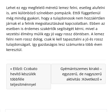
Lehet ez egy megfelelő méretű lemez felni, esetleg alufelni
is, ami különböző színekben pompázik. Ettől függetlenül
még mindig gyakori, hogy a tulajdonosok nem hozzáértően
járnak el a felnik megválasztásával kapcsolatban. Ebben az
esetben is érdemes szakértők segítségét kérni, mivel a
vezetési élmény múlik egy jó vagy rossz döntésen. A lemez
felni nem rossz dolog, csak ki kell tapasztalni a jó és rossz
tulajdonságait, így gazdaságos lesz számunkra több éven
keresztül.
« Előző: Ccobato
Gyémántszemes kirakó –
hevítő készülék
egyszerű, de nagyszerű
többféle
aktivitás :Következő »
teljesítménnyel