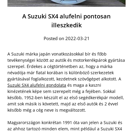
A Suzuki SX4 alufelni pontosan
illeszkedik
Posted on 2022-03-21
A Suzuki márka japán vonatkozásokkal bír és főbb
tevékenységei között az autók és motorkerékpárok gyártása
szerepel. Érdekes a cégtörténetben az, hogy a márka
névadója már fiatal korában is különböző szerkezetek
gyártásával foglalkozott, kezdetnek szövőgépet alkotott. A
Suzuki SX4 alufelni gondolata
és maga a kaszni
kinézetének képe sem szerepelt még a fejében. Sokkal
később, 1952-ben készült el az első segédkerékpár modell,
amit sok másik is követett, majd az első autók és 2 évvel
később még a cég neve is megváltozott.
Magyarországon konkrétan 1991 óta van jelen a Suzuki és
az ahhoz tartozó minden elem, mint például a Suzuki SX4