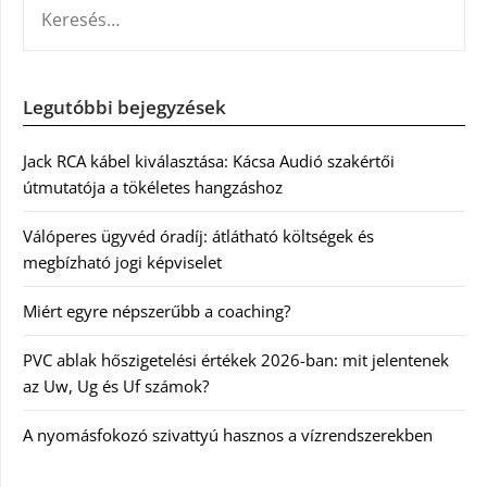
KERESÉS:
Legutóbbi bejegyzések
Jack RCA kábel kiválasztása: Kácsa Audió szakértői
útmutatója a tökéletes hangzáshoz
Válóperes ügyvéd óradíj: átlátható költségek és
megbízható jogi képviselet
Miért egyre népszerűbb a coaching?
PVC ablak hőszigetelési értékek 2026-ban: mit jelentenek
az Uw, Ug és Uf számok?
A nyomásfokozó szivattyú hasznos a vízrendszerekben