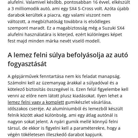
alufelni. Valamivel később, pontosabban 16 évvel, elkészült
a 3 milliomodik autó, ami egy SX4 S-Cross volt. Azóta újabb
darabok kerültek a piacra, egy valami viszont nem
változott, a megbízhatóság továbbra is elsődleges
szempont maradt. Ez a magabiztosság még a Suzuki SX4
alufelni használatára is kiterjed, ezért különleges képet
fest majd minden márka nevét viselő modell.
A lemez felni súlya befolyásolja az autó
fogyasztását
A gépjárművek fenntartása nem kis feladat manapság.
Számolni kell az üzemanyag árakkal a súlyadóval és a
kötelező biztosítás összegével is. Ezen felül figyelembe kell
venni az előre nem látott plusz kiadásokat. Ilyen lehet a
lemez felni vagy a komplett
gumikészlet vásárlása,
időszakos cseréje. Az alumíniumból és lemezből készült
felnik között akad különbség, ami egy átlag autónál is
nagyon sokat jelent. A nyári gumik mellé könnyű felni
társul, de ekkor is figyelni kell a paraméterekre, hogy a
végén tökéletesen illeszkedő darabot kapjunk.