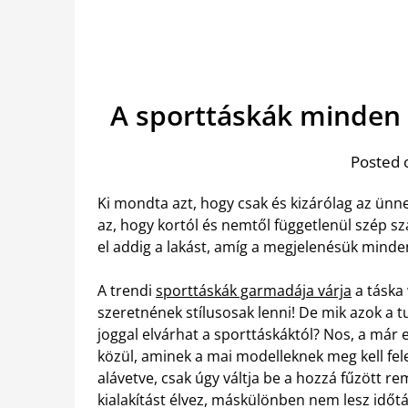
A sporttáskák minden
Posted 
Ki mondta azt, hogy csak és kizárólag az ünn
az, hogy kortól és nemtől függetlenül szép 
el addig a lakást, amíg a megjelenésük mind
A trendi
sporttáskák garmadája várja
a táska
szeretnének stílusosak lenni! De mik azok a
joggal elvárhat a sporttáskáktól?
Nos, a már e
közül, aminek a mai modelleknek meg kell fel
alávetve, csak úgy váltja be a hozzá fűzött r
kialakítást élvez, máskülönben nem lesz időtá