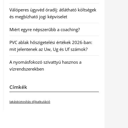
Válóperes ügyvéd óradíj: átlátható költségek
és megbízható jogi képviselet
Miért egyre népszerűbb a coaching?
PVC ablak hőszigetelési értékek 2026-ban:
mit jelentenek az Uw, Ug és Uf számok?
A nyomásfokozó szivattyú hasznos a
vízrendszerekben
Címkék
lakásbiztosítás díjkalkuláció