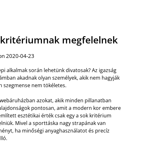
 kritériumnak megfelelnek
on 2020-04-23
epi alkalmak során lehetünk divatosak? Az igazság
számban akadnak olyan személyek, akik nem hagyják
en szegmense nem tökéletes.
 webáruházban azokat, akik minden pillanatban
 tulajdonságok pontosan, amit a modern kor embere
mlített esztétikai érték csak egy a sok kritérium
elniük. Mivel a sporttáska nagy strapának van
eményt, ha minőségi anyaghasználatot és precíz
lló.