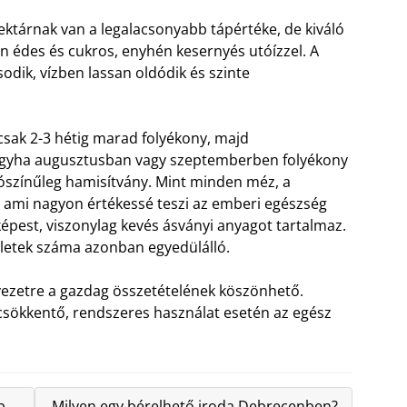
ktárnak van a legalacsonyabb tápértéke, de kiváló
 édes és cukros, enyhén kesernyés utóízzel. A
odik, vízben lassan oldódik és szinte
 csak 2-3 hétig marad folyékony, majd
, hogyha augusztusban vagy szeptemberben folyékony
lószínűleg hamisítvány.
Mint minden méz, a
, ami nagyon értékessé teszi az emberi egészség
pest, viszonylag kevés ásványi anyagot tartalmaz.
ületek száma azonban egyedülálló.
vezetre a gazdag összetételének köszönhető.
scsökkentő, rendszeres használat esetén az egész
b
Milyen egy bérelhető iroda Debrecenben?