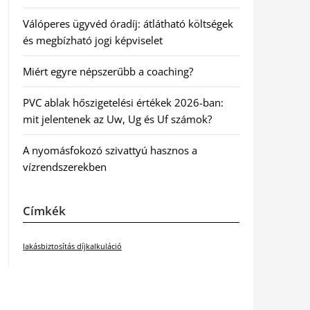
Válóperes ügyvéd óradíj: átlátható költségek
és megbízható jogi képviselet
Miért egyre népszerűbb a coaching?
PVC ablak hőszigetelési értékek 2026-ban:
mit jelentenek az Uw, Ug és Uf számok?
A nyomásfokozó szivattyú hasznos a
vízrendszerekben
Címkék
lakásbiztosítás díjkalkuláció