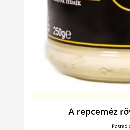
A repceméz röv
Posted 