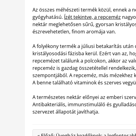
Az összes méhészeti termék közül, ennek a ne
gyógyhatású.
Ízét tekintve, a repceméz
nagyon
nektár meglehetősen sűrű, gyorsan kristályos
észrevehetetlen, finom aromája van.
A folyékony termék a júliusi betakarítás után
kristályosodási fázisba kerül. Ezért van az
repcemézet találunk a polcokon, akkor az va
repceméz is gazdag összetétellel rendelkezik
szempontjából. A repceméz, más mézekhez ké
A benne található vitaminok és szerves vegy
A természetes nektár előnyei az emberi szer
Antibakteriális, immunstimuláló és gyulladá
szervezet állapotát javíthatja.
« Előző: Üvegház kezdőknek: a legfontosab