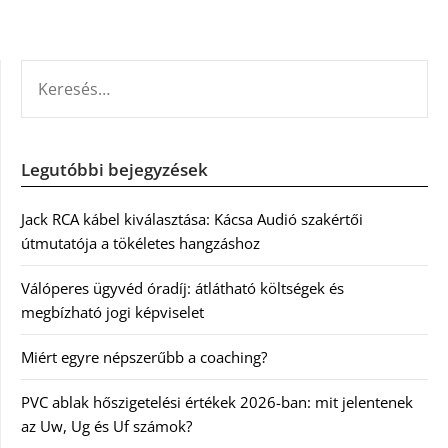
KERESÉS:
Legutóbbi bejegyzések
Jack RCA kábel kiválasztása: Kácsa Audió szakértői
útmutatója a tökéletes hangzáshoz
Válóperes ügyvéd óradíj: átlátható költségek és
megbízható jogi képviselet
Miért egyre népszerűbb a coaching?
PVC ablak hőszigetelési értékek 2026-ban: mit jelentenek
az Uw, Ug és Uf számok?