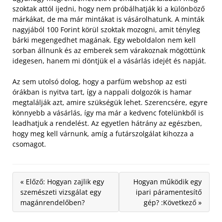
szoktak attól ijedni, hogy nem próbálhatják ki a különböző
márkákat, de ma már mintákat is vásárolhatunk.
A minták
nagyjából 100 Forint körül szoktak mozogni, amit tényleg
bárki megengedhet magának. Egy weboldalon nem kell
sorban állnunk és az emberek sem várakoznak mögöttünk
idegesen, hanem mi döntjük el a vásárlás idejét és napját.
Az sem utolsó dolog, hogy a parfüm webshop az esti
órákban is nyitva tart, így a nappali dolgozók is hamar
megtalálják azt, amire szükségük lehet. Szerencsére, egyre
könnyebb a vásárlás, így ma már a kedvenc fotelünkből is
leadhatjuk a rendelést. Az egyetlen hátrány az egészben,
hogy meg kell várnunk, amíg a futárszolgálat kihozza a
csomagot.
« Előző: Hogyan zajlik egy
Hogyan működik egy
szemészeti vizsgálat egy
ipari páramentesítő
magánrendelőben?
gép? :Következő »