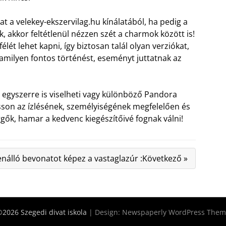
at a velekey-ekszervilag.hu kínálatából, ha pedig a
akkor feltétlenül nézzen szét a charmok között is!
ét lehet kapni, így biztosan talál olyan verziókat,
amilyen fontos történést, eseményt juttatnak az
egyszerre is viselheti vagy különböző Pandora
asson az ízlésének, személyiségének megfelelően és
ggők, hamar a kedvenc kiegészítőivé fognak válni!
enálló bevonatot képez a vastaglazúr :Következő »
2026 Szegedi divat iskola
| Design:
Newspaperly WordPress Them