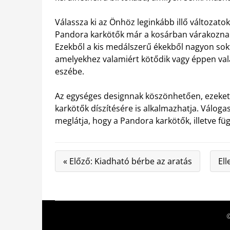
Válassza ki az Önhöz leginkább illő változatok
Pandora karkötők már a kosárban várakoznak, 
Ezekből a kis medálszerű ékekből nagyon sokfél
amelyekhez valamiért kötődik vagy éppen val
eszébe.
Az egységes designnak köszönhetően, ezeket 
karkötők díszítésére is alkalmazhatja. Válog
meglátja, hogy a Pandora karkötők, illetve fü
« Előző: Kiadható bérbe az aratás
Ell
©