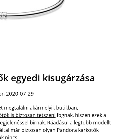
ők egyedi kisugárzása
on 2020-07-29
et megtalálni akármelyik butikban,
tők is biztosan tetszeni
fognak, hiszen ezek a
jelenéssel bírnak. Ráadásul a legtöbb modellt
által már biztosan olyan Pandora karkötők
k nincs.