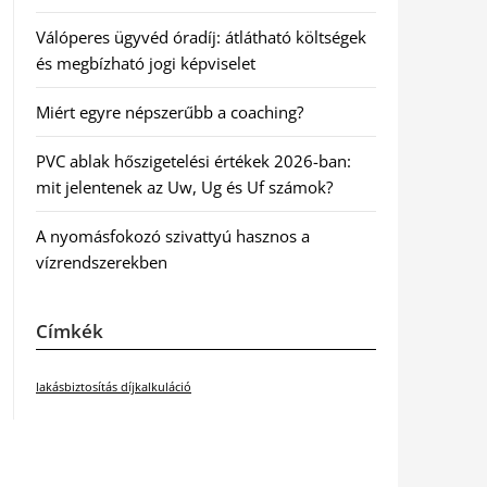
Válóperes ügyvéd óradíj: átlátható költségek
és megbízható jogi képviselet
Miért egyre népszerűbb a coaching?
PVC ablak hőszigetelési értékek 2026-ban:
mit jelentenek az Uw, Ug és Uf számok?
A nyomásfokozó szivattyú hasznos a
vízrendszerekben
Címkék
lakásbiztosítás díjkalkuláció