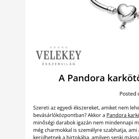
A Pandora karköt
Posted 
Szereti az egyedi ékszereket, amiket nem leh
bevásárlóközpontban? Akkor a
Pandora karkö
minőségi darabok igazán nem mindennapi meg
még charmokkal is személyre szabhatja, ami 
kerülhetnek a birtokába, amilyen senki másna