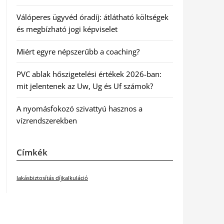
Válóperes ügyvéd óradíj: átlátható költségek
és megbízható jogi képviselet
Miért egyre népszerűbb a coaching?
PVC ablak hőszigetelési értékek 2026-ban:
mit jelentenek az Uw, Ug és Uf számok?
A nyomásfokozó szivattyú hasznos a
vízrendszerekben
Címkék
lakásbiztosítás díjkalkuláció