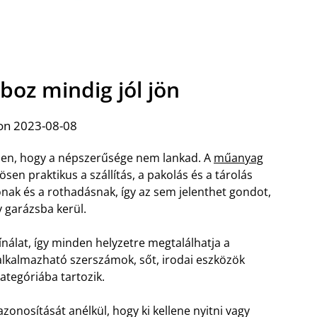
oz mindig jól jön
on 2023-08-08
tlen, hogy a népszerűsége nem lankad. A
műanyag
en praktikus a szállítás, a pakolás és a tárolás
iónak és a rothadásnak, így az sem jelenthet gondot,
 garázsba kerül.
kínálat, így minden helyzetre megtalálhatja a
 alkalmazható szerszámok, sőt, irodai eszközök
ategóriába tartozik.
zonosítását anélkül, hogy ki kellene nyitni vagy