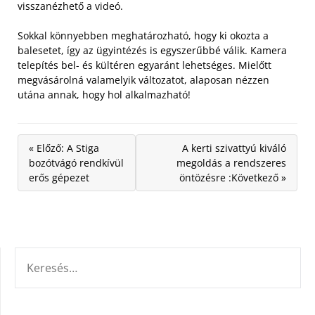
visszanézhető a videó.
Sokkal könnyebben meghatározható, hogy ki okozta a
balesetet, így az ügyintézés is egyszerűbbé válik. Kamera
telepítés bel- és kültéren egyaránt lehetséges. Mielőtt
megvásárolná valamelyik változatot, alaposan nézzen
utána annak, hogy hol alkalmazható!
« Előző: A Stiga
A kerti szivattyú kiváló
bozótvágó rendkívül
megoldás a rendszeres
erős gépezet
öntözésre :Következő »
KERESÉS: