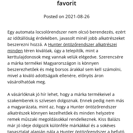
favorit
Posted on 2021-08-26
Egy automata locsolórendszer nem olcsó berendezés, ezért
az időtállóság érdekében, javasolt minél jobb alkatrészeket
beszerezni hozzá. A
Hunter öntözőrendszer alkatrészei
minden
téren kiválóak, úgy a telepítők, mint a
kerttulajdonosok meg vannak velük elégedve. Szerencsére
a márka termékei Magyarországon is könnyen
beszerezhetőek és még borsos árakkal sem kell számolni,
mivel a kiváló adottságaik ellenére, előnyös áron
vásárolhatóak meg.
A vásárlóknak jó hír lehet, hogy a márka termékeivel a
szakemberek is szívesen dolgoznak. Ennek pedig nem más
a magyarázata, mint az, hogy a Hunter öntözőrendszer
alkatrészek könnyen kezelhetőek és minden helyzetre
remek műszaki megoldásokkal rendelkeznek. Kiss Balázs
már jó ideje dolgozik különféle márkákkal és a sokéves
tapasztalat alapján nála a Hunter öntözőrendszer a befutó.