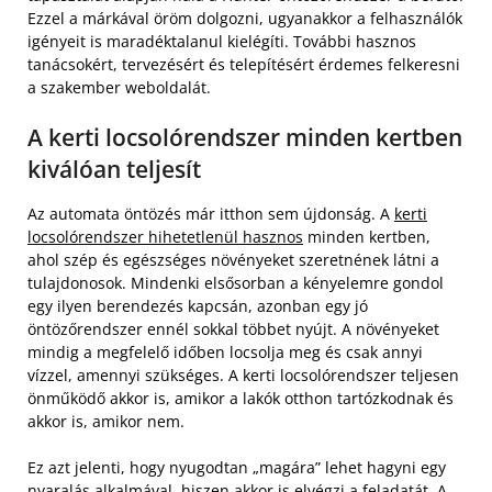
Ezzel a márkával öröm dolgozni, ugyanakkor a felhasználók
igényeit is maradéktalanul kielégíti. További hasznos
tanácsokért, tervezésért és telepítésért érdemes felkeresni
a szakember weboldalát.
A kerti locsolórendszer minden kertben
kiválóan teljesít
Az automata öntözés már itthon sem újdonság. A
kerti
locsolórendszer hihetetlenül hasznos
minden kertben,
ahol szép és egészséges növényeket szeretnének látni a
tulajdonosok. Mindenki elsősorban a kényelemre gondol
egy ilyen berendezés kapcsán, azonban egy jó
öntözőrendszer ennél sokkal többet nyújt. A növényeket
mindig a megfelelő időben locsolja meg és csak annyi
vízzel, amennyi szükséges. A kerti locsolórendszer teljesen
önműködő akkor is, amikor a lakók otthon tartózkodnak és
akkor is, amikor nem.
Ez azt jelenti, hogy nyugodtan „magára” lehet hagyni egy
nyaralás alkalmával, hiszen akkor is elvégzi a feladatát. A