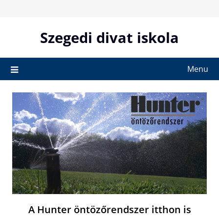
Skip
to
content
Szegedi divat iskola
Menu
A Hunter öntözőrendszer itthon is