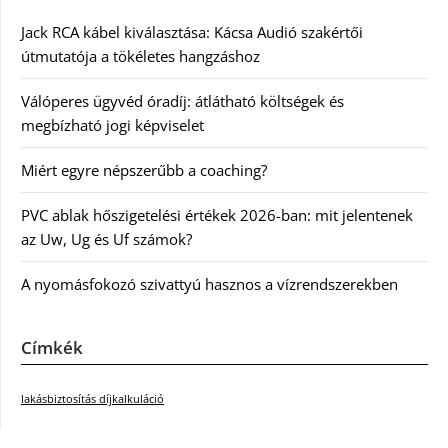
Jack RCA kábel kiválasztása: Kácsa Audió szakértői
útmutatója a tökéletes hangzáshoz
Válóperes ügyvéd óradíj: átlátható költségek és
megbízható jogi képviselet
Miért egyre népszerűbb a coaching?
PVC ablak hőszigetelési értékek 2026-ban: mit jelentenek
az Uw, Ug és Uf számok?
A nyomásfokozó szivattyú hasznos a vízrendszerekben
Címkék
lakásbiztosítás díjkalkuláció