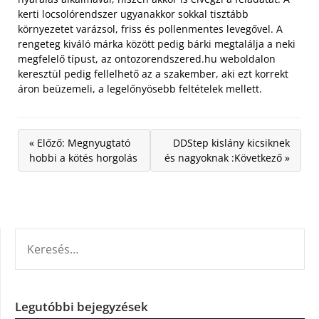
kerti locsolórendszer ugyanakkor sokkal tisztább
környezetet varázsol, friss és pollenmentes levegővel. A
rengeteg kiváló márka között pedig bárki megtalálja a neki
megfelelő típust, az ontozorendszered.hu weboldalon
keresztül pedig fellelhető az a szakember, aki ezt korrekt
áron beüzemeli, a legelőnyösebb feltételek mellett.
« Előző: Megnyugtató
DDStep kislány kicsiknek
hobbi a kötés horgolás
és nagyoknak :Következő »
KERESÉS:
Legutóbbi bejegyzések