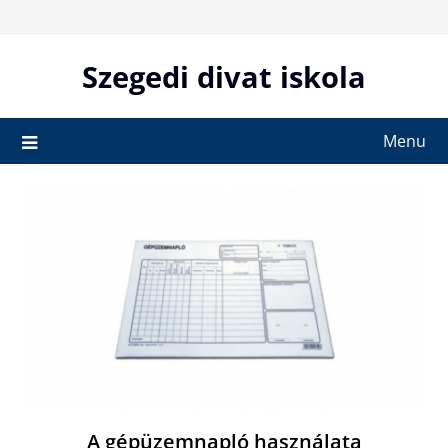
Skip
to
content
Szegedi divat iskola
Menu
A gépüzemnapló használata