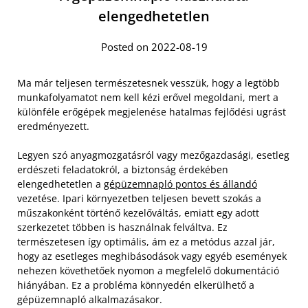
elengedhetetlen
Posted on 2022-08-19
Ma már teljesen természetesnek vesszük, hogy a legtöbb
munkafolyamatot nem kell kézi erővel megoldani, mert a
különféle erőgépek megjelenése hatalmas fejlődési ugrást
eredményezett.
Legyen szó anyagmozgatásról vagy mezőgazdasági, esetleg
erdészeti feladatokról, a biztonság érdekében
elengedhetetlen a
gépüzemnapló pontos és állandó
vezetése. Ipari környezetben teljesen bevett szokás a
műszakonként történő kezelőváltás, emiatt egy adott
szerkezetet többen is használnak felváltva.
Ez
természetesen így optimális, ám ez a metódus azzal jár,
hogy az esetleges meghibásodások vagy egyéb események
nehezen követhetőek nyomon a megfelelő dokumentáció
hiányában. Ez a probléma könnyedén elkerülhető a
gépüzemnapló alkalmazásakor.