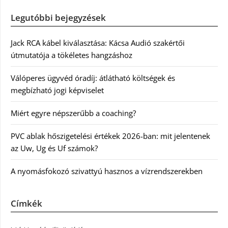
Legutóbbi bejegyzések
Jack RCA kábel kiválasztása: Kácsa Audió szakértői
útmutatója a tökéletes hangzáshoz
Válóperes ügyvéd óradíj: átlátható költségek és
megbízható jogi képviselet
Miért egyre népszerűbb a coaching?
PVC ablak hőszigetelési értékek 2026-ban: mit jelentenek
az Uw, Ug és Uf számok?
A nyomásfokozó szivattyú hasznos a vízrendszerekben
Címkék