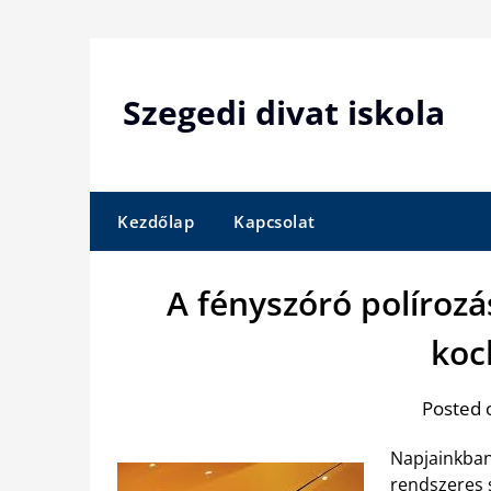
Skip
to
content
Szegedi divat iskola
Kezdőlap
Kapcsolat
A fényszóró polírozá
koc
Posted 
Napjainkban
rendszeres 