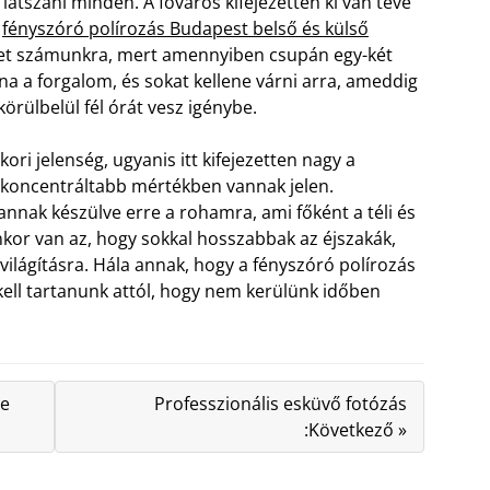
látszani minden. A főváros kifejezetten ki van téve
a
fényszóró polírozás Budapest belső és külső
thet számunkra, mert amennyiben csupán egy-két
na a forgalom, és sokat kellene várni arra, ameddig
örülbelül fél órát vesz igénybe.
ri jelenség, ugyanis itt kifejezetten nagy a
 koncentráltabb mértékben vannak jelen.
annak készülve erre a rohamra, ami főként a téli és
nkor van az, hogy sokkal hosszabbak az éjszakák,
világításra. Hála annak, hogy a fényszóró polírozás
ell tartanunk attól, hogy nem kerülünk időben
se
Professzionális esküvő fotózás
:Következő »