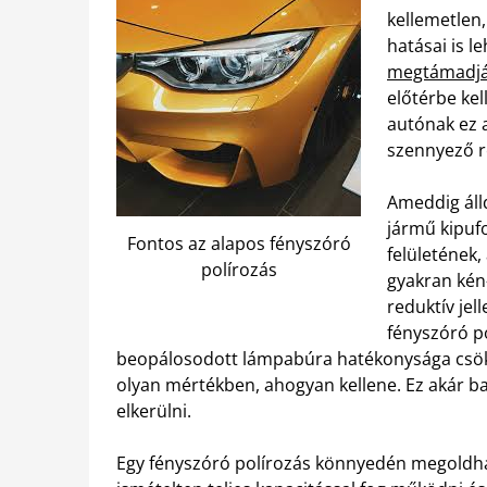
kellemetlen
hatásai is l
megtámadják
előtérbe kel
autónak ez 
szennyező r
Ameddig áll
jármű kipuf
Fontos az alapos fényszóró
felületének,
polírozás
gyakran kén
reduktív jel
fényszóró po
beopálosodott lámpabúra hatékonysága csökk
olyan mértékben, ahogyan kellene. Ez akár ba
elkerülni.
Egy fényszóró polírozás könnyedén megoldhatja