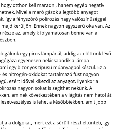
, hogy otthon kell maradni, hanem egyéb negatív
ehetnek. Mivel a maró gázok a legtöbb anyagot
, így a fényszóró polírozás
nagy valószínűséggel
l majd kerüljön. Ennek nagyon egyszerű oka van. Az
a része az, amelyik folyamatosan benne van a
észben.
dogálunk egy piros lámpánál, addig az előttünk lévő
ogógáza egyenesen nekicsapódik a lámpa
 ami egy bizonyos típusú műanyagból készül. Ez a
- és nitrogén-oxidokat tartalmazó füst nagyon
legű, ezért idővel kikezdi az anyagot. Ilyenkor a
lírozás nagyon sokat is segíthet nekünk. A
en, aminek következtében a világítás nem hatol át
lesetveszélyes is lehet a későbbiekben, amit jobb
 a dolgokat, mert ezt a sérült részt eltünteti, így