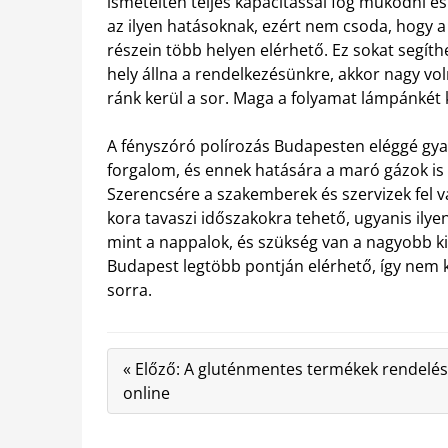
ismételten teljes kapacitással fog működni és 
az ilyen hatásoknak, ezért nem csoda, hogy 
részein több helyen elérhető. Ez sokat segí
hely állna a rendelkezésünkre, akkor nagy vol
ránk kerül a sor. Maga a folyamat lámpánkét k
A fényszóró polírozás Budapesten eléggé gyako
forgalom, és ennek hatására a maró gázok is
Szerencsére a szakemberek és szervizek fel v
kora tavaszi időszakokra tehető, ugyanis ilye
mint a nappalok, és szükség van a nagyobb ki
Budapest legtöbb pontján elérhető, így nem k
sorra.
« Előző: A gluténmentes termékek rendelé
online