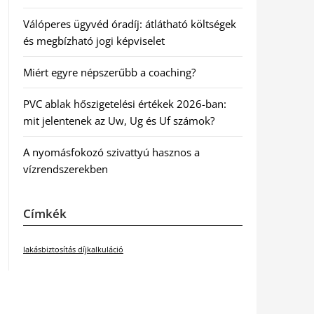
Válóperes ügyvéd óradíj: átlátható költségek
és megbízható jogi képviselet
Miért egyre népszerűbb a coaching?
PVC ablak hőszigetelési értékek 2026-ban:
mit jelentenek az Uw, Ug és Uf számok?
A nyomásfokozó szivattyú hasznos a
vízrendszerekben
Címkék
lakásbiztosítás díjkalkuláció