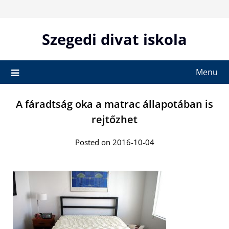
Skip
to
content
Szegedi divat iskola
Menu
A fáradtság oka a matrac állapotában is
rejtőzhet
Posted on 2016-10-04