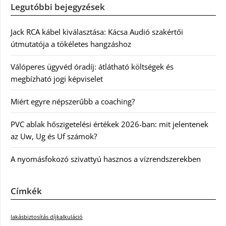
Legutóbbi bejegyzések
Jack RCA kábel kiválasztása: Kácsa Audió szakértői
útmutatója a tökéletes hangzáshoz
Válóperes ügyvéd óradíj: átlátható költségek és
megbízható jogi képviselet
Miért egyre népszerűbb a coaching?
PVC ablak hőszigetelési értékek 2026-ban: mit jelentenek
az Uw, Ug és Uf számok?
A nyomásfokozó szivattyú hasznos a vízrendszerekben
Címkék
lakásbiztosítás díjkalkuláció