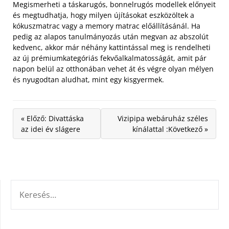
Megismerheti a táskarugós, bonnelrugós modellek előnyeit
és megtudhatja, hogy milyen újításokat eszközöltek a
kókuszmatrac vagy a memory matrac előállításánál. Ha
pedig az alapos tanulmányozás után megvan az abszolút
kedvenc, akkor már néhány kattintással meg is rendelheti
az új prémiumkategóriás fekvőalkalmatosságát, amit pár
napon belül az otthonában vehet át és végre olyan mélyen
és nyugodtan aludhat, mint egy kisgyermek.
« Előző: Divattáska
Vizipipa webáruház széles
az idei év slágere
kínálattal :Következő »
KERESÉS: