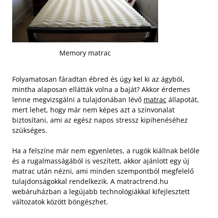
Memory matrac
Folyamatosan fáradtan ébred és úgy kel ki az ágyból,
mintha alaposan ellátták volna a baját? Akkor érdemes
lenne megvizsgálni a tulajdonában lévő
matrac
állapotát,
mert lehet, hogy már nem képes azt a színvonalat
biztosítani, ami az egész napos stressz kipihenéséhez
szükséges.
Ha a felszíne már nem egyenletes, a rugók kiállnak belőle
és a rugalmasságából is veszített, akkor ajánlott egy új
matrac után nézni, ami minden szempontból megfelelő
tulajdonságokkal rendelkezik. A matractrend.hu
webáruházban a legújabb technológiákkal kifejlesztett
változatok között böngészhet.