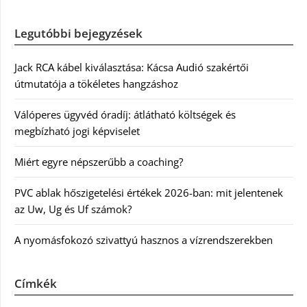
Legutóbbi bejegyzések
Jack RCA kábel kiválasztása: Kácsa Audió szakértői
útmutatója a tökéletes hangzáshoz
Válóperes ügyvéd óradíj: átlátható költségek és
megbízható jogi képviselet
Miért egyre népszerűbb a coaching?
PVC ablak hőszigetelési értékek 2026-ban: mit jelentenek
az Uw, Ug és Uf számok?
A nyomásfokozó szivattyú hasznos a vízrendszerekben
Címkék