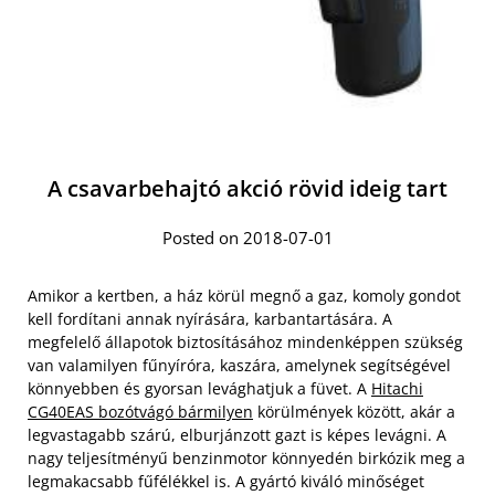
A csavarbehajtó akció rövid ideig tart
Posted on 2018-07-01
Amikor a kertben, a ház körül megnő a gaz, komoly gondot
kell fordítani annak nyírására, karbantartására. A
megfelelő állapotok biztosításához mindenképpen szükség
van valamilyen fűnyíróra, kaszára, amelynek segítségével
könnyebben és gyorsan levághatjuk a füvet. A
Hitachi
CG40EAS bozótvágó bármilyen
körülmények között, akár a
legvastagabb szárú, elburjánzott gazt is képes levágni. A
nagy teljesítményű benzinmotor könnyedén birkózik meg a
legmakacsabb fűfélékkel is. A gyártó kiváló minőséget