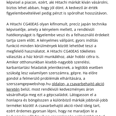
képvisel a piacon, ezért, aki Hitachi márkát kíván vásárolni,
biztos lehet abban, hogy jól dönt. A kedvező ár-érték
figyelembevételével pedig pénzt is spórolhat hosszútávon.
A Hitachi CG40EAS olyan kifinomult, precíz japán technika
képviselője, amely a kényelem mellett, a rendkívüli
hatékonyságot is figyelembe veszi és a felhasználó érdekeit
tartja szem előtt. A kényelmes vállpánt, gyors indítás
funkció minden körülmények között lehetővé teszi a
megfelelő használatot. A Hitachi CG40EAS tökéletes
választás a ház körüli munkákhoz, akár hobbi célra is.
Amikor otthonunkban kisebb-nagyobb szerelési,
karbantartási feladatok jelentkeznek, a legtöbb esetben
szükség lesz valamilyen szerszámra, gépre. Ha előre
gondol a felmerülő problémák elhárítására, a
szerszamgepwebshop.hu
oldalon, a csavarbehajtó akció
keretén
belül, most rendkívüli kedvezményes áron
vásárolhatja meg ezt a gépcsaládot. Látogasson el a
honlapra és böngésszen a különböző márkák jobbnál-jobb
termékei között! A csavarbehajtó akció rövid ideig tart,
ezért érdemes gyorsan lépni, hogy ne maradjon le a