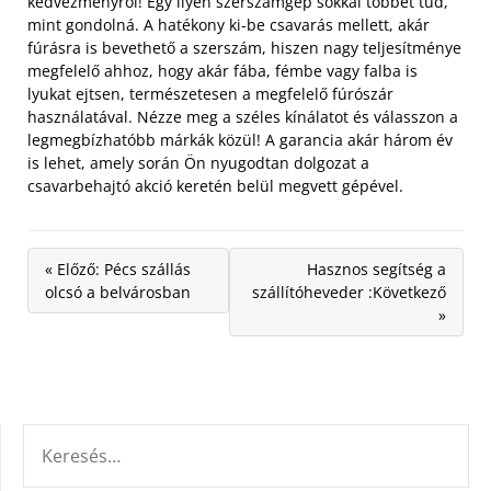
kedvezményről! Egy ilyen szerszámgép sokkal többet tud,
mint gondolná. A hatékony ki-be csavarás mellett, akár
fúrásra is bevethető a szerszám, hiszen nagy teljesítménye
megfelelő ahhoz, hogy akár fába, fémbe vagy falba is
lyukat ejtsen, természetesen a megfelelő fúrószár
használatával. Nézze meg a széles kínálatot és válasszon a
legmegbízhatóbb márkák közül! A garancia akár három év
is lehet, amely során Ön nyugodtan dolgozat a
csavarbehajtó akció keretén belül megvett gépével.
« Előző: Pécs szállás
Hasznos segítség a
olcsó a belvárosban
szállítóheveder :Következő
»
KERESÉS: