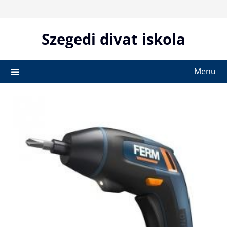
Skip
to
content
Szegedi divat iskola
Menu